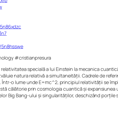
xxrb
w
m/5n86xdzc
3n7
om/5n8hsswe
ology #cristianpresura
 la relativitatea specială a lui Einstein la mecanica cua
văluie natura relativă a simultaneității. Cadrele de referi
 Într-o lume unde E=mc^2, principiul relativității se împ
stă călătorie prin cosmologia cuantică și expansiunea un
or Big Bang-ului și singularităților, deschizând porțile 