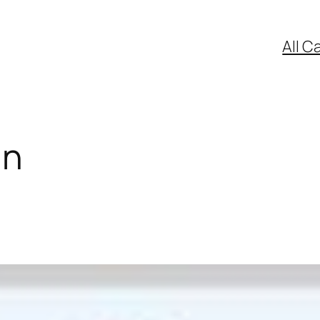
All C
in