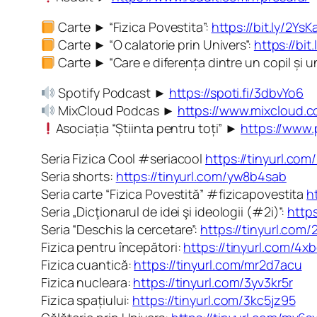
Carte ► “Fizica Povestita”:
https://bit.ly/2YsK
Carte ► “O calatorie prin Univers”:
https://bi
Carte ► “Care e diferența dintre un copil și 
Spotify Podcast ►
https://spoti.fi/3dbvYo6
MixCloud Podcas ►
https://www.mixcloud.c
Asociația “Știinta pentru toți” ►
https://www.
Seria Fizica Cool #seriacool
https://tinyurl.com
Seria shorts:
https://tinyurl.com/yw8b4sab
Seria carte “Fizica Povestită” #fizicapovestita
h
Seria „Dicţionarul de idei şi ideologii (#2i)”:
http
Seria “Deschis la cercetare”:
https://tinyurl.com
Fizica pentru începători:
https://tinyurl.com/4x
Fizica cuantică:
https://tinyurl.com/mr2d7acu
Fizica nucleara:
https://tinyurl.com/3yv3kr5r
Fizica spațiului:
https://tinyurl.com/3kc5jz95