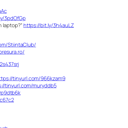
aAc
t.ly/3pdOfGp
un laptop?”
https://bit.ly/3h4auLZ
om/StiintaClub/
presura.ro/
/2s437srj
ttps://tinyurl.com/966kzam9
s://tinyurl.com/muryddb5
/2p9dtb6k
bc67c2