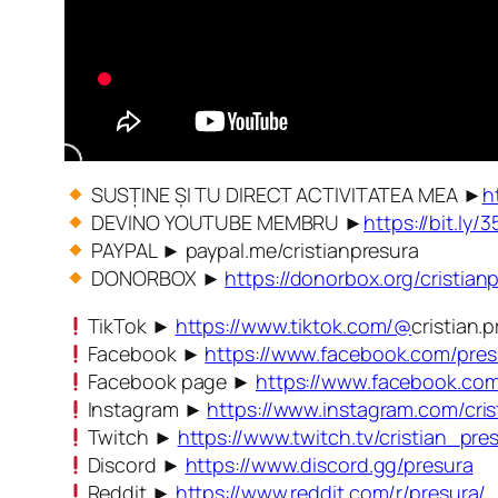
SUSȚINE ȘI TU DIRECT ACTIVITATEA MEA ►
h
DEVINO YOUTUBE MEMBRU ►
https://bit.ly
PAYPAL ► paypal.me/cristianpresura
DONORBOX ►
https://donorbox.org/cristian
TikTok ►
https://www.tiktok.com/@
cristian.
Facebook ►
https://www.facebook.com/pres
Facebook page ►
https://www.facebook.com/
Instagram ►
https://www.instagram.com/cris
Twitch ►
https://www.twitch.tv/cristian_pre
Discord ►
https://www.discord.gg/presura
Reddit ►
https://www.reddit.com/r/presura/