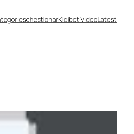
ategories
chestionar
Kidibot Video
Latest