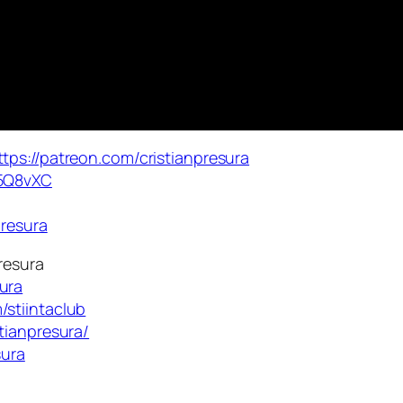
ttps://patreon.com/cristianpresura
/35Q8vXC
presura
presura
ura
stiintaclub
tianpresura/
sura