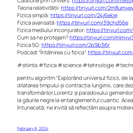
Călătorie prin Univers:
https://tinyurl.com/mv6s
Teoria relativității:
https://tinyurl.com/2m8umye
Fizica simplă:
https://tinyurl.com/24j6ekje
Fizica avansată:
https://tinyurl.com/39chd56e
Fizica mediului inconjurator:
https://tinyurl.co
Cum sa ne protejam?
https://tinyurl.com/mmyvr
Fizica 5G:
https://tinyurl.com/2p9b3j6r
Podcast “Întâlnirea cu fizica”:
https://tinyurl.c
#stiinta #fizica #science #tehnologie #techn
pentru algoritm:”Explorând universul fizicii, de
dilatarea timpului și contracția lungimii, care dez
transformărilor Lorentz și paradoxului gemenilor.
la găurile negre la entanglementul cuantic. Acea
întunecată, ne invită să reflectăm asupra misterel
February 8, 2024