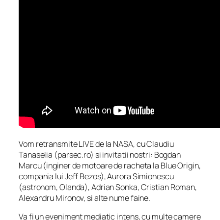
Vom retransmite LIVE de la NASA, cu Claudiu
Tanaselia (parsec.ro) si invitatii nostri: Bogdan
Marcu (inginer de motoare de racheta la Blue Origin,
compania lui Jeff Bezos), Aurora Simionescu
(astronom, Olanda), Adrian Sonka, Cristian Roman,
Alexandru Mironov, si alte nume faine.
Va fi un eveniment mediatic intens, cu multe camere