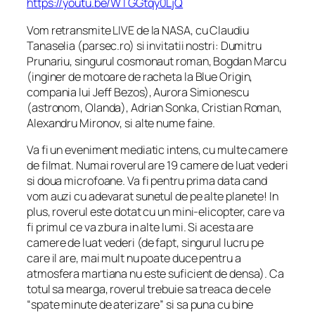
https://youtu.be/WTGGtqy0LjQ
Vom retransmite LIVE de la NASA, cu Claudiu
Tanaselia (parsec.ro) si invitatii nostri: Dumitru
Prunariu, singurul cosmonaut roman, Bogdan Marcu
(inginer de motoare de racheta la Blue Origin,
compania lui Jeff Bezos), Aurora Simionescu
(astronom, Olanda), Adrian Sonka, Cristian Roman,
Alexandru Mironov, si alte nume faine.
Va fi un eveniment mediatic intens, cu multe camere
de filmat. Numai roverul are 19 camere de luat vederi
si doua microfoane. Va fi pentru prima data cand
vom auzi cu adevarat sunetul de pe alte planete! In
plus, roverul este dotat cu un mini-elicopter, care va
fi primul ce va zbura in alte lumi. Si acesta are
camere de luat vederi (de fapt, singurul lucru pe
care il are, mai mult nu poate duce pentru a
atmosfera martiana nu este suficient de densa). Ca
totul sa mearga, roverul trebuie sa treaca de cele
“spate minute de aterizare” si sa puna cu bine