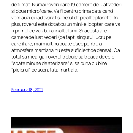
de filmat. Numai roverul are 19 camere de luat vederi
si doua microfoane. Va fi pentru prima data cand
vom auzi cu adevarat sunetul de pe alte planete! In
plus, roverul este dotat cu un mini-elicopter, care va
fi primul ce va zbura in alte lumi. Si acesta are
camere de luat vederi (de fapt, singurul lucru pe
care il are, mai mult nu poate duce pentru a
atmosfera martiana nu este suficient de densa). Ca
totul sa mearga, roverul trebuie sa treaca de cele
“spate minute de aterizare” si sa puna cu bine
“piciorul” pe suprafata martiala.
February 18, 2021