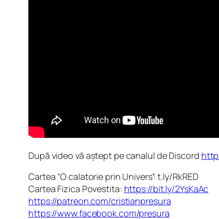
După video vă aștept pe canalul de Discord
http
Cartea “O calatorie prin Univers”: t.ly/RkRED
Cartea Fizica Povestita:
https://bit.ly/2YsKaAc
https://patreon.com/cristianpresura
https://www.facebook.com/presura