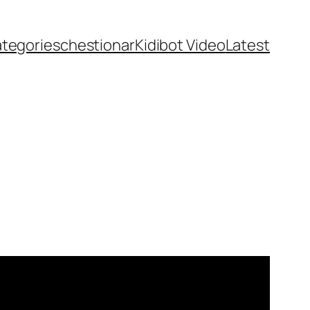
ategories
chestionar
Kidibot Video
Latest