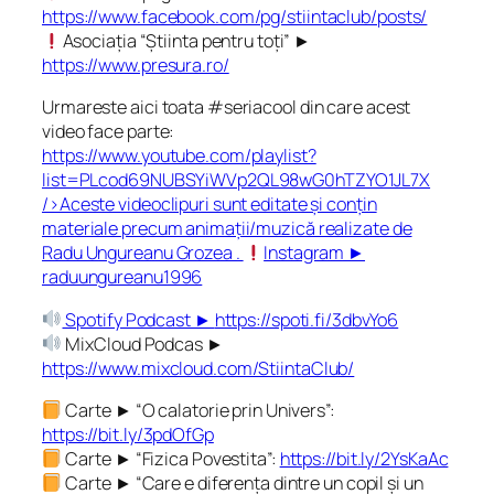
https://www.facebook.com/pg/stiintaclub/posts/
Asociația “Știinta pentru toți” ►
https://www.presura.ro/
Urmareste aici toata #seriacool din care acest
video face parte:
https://www.youtube.com/playlist?
list=PLcod69NUBSYiWVp2QL98wG0hTZYO1JL7X
/>Aceste videoclipuri sunt editate și conțin
materiale precum animații/muzică realizate de
Radu Ungureanu Grozea .
Instagram ►
raduungureanu1996
Spotify Podcast ►
https://spoti.fi/3dbvYo6
MixCloud Podcas ►
https://www.mixcloud.com/StiintaClub/
Carte ► “O calatorie prin Univers”:
https://bit.ly/3pdOfGp
Carte ► “Fizica Povestita”:
https://bit.ly/2YsKaAc
Carte ► “Care e diferența dintre un copil și un