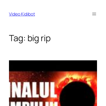
Skip
to
Video Kidibot
content
Tag:
big rip