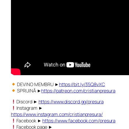
DEVINO MEMBRU ►
https://bit.ly/35Q8vXC
SPRIJINĂ ►
https://patreon.com/cristianpresura
Discord ►
https://www.discord.gg/presura
Instagram ►
https://www.instagram.com/cristianpresura/
Facebook ►
https://www.facebook.com/presura
Facebook page ►