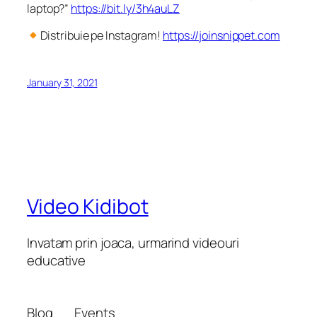
laptop?”
https://bit.ly/3h4auLZ
Distribuie pe Instagram!
https://joinsnippet.com
January 31, 2021
Video Kidibot
Invatam prin joaca, urmarind videouri
educative
Blog
Events