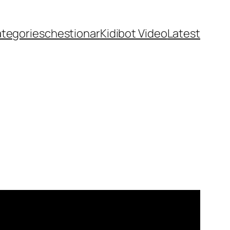
ategories
chestionar
Kidibot Video
Latest