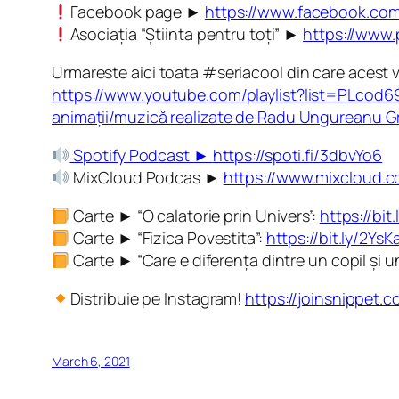
Facebook page ►
https://www.facebook.com/
Asociația “Știinta pentru toți” ►
https://www.
Urmareste aici toata #seriacool din care acest v
https://www.youtube.com/playlist?list=PLc
animații/muzică realizate de Radu Ungureanu G
Spotify Podcast ►
https://spoti.fi/3dbvYo6
MixCloud Podcas ►
https://www.mixcloud.c
Carte ► “O calatorie prin Univers”:
https://bi
Carte ► “Fizica Povestita”:
https://bit.ly/2YsK
Carte ► “Care e diferența dintre un copil și 
Distribuie pe Instagram!
https://joinsnippet.
March 6, 2021