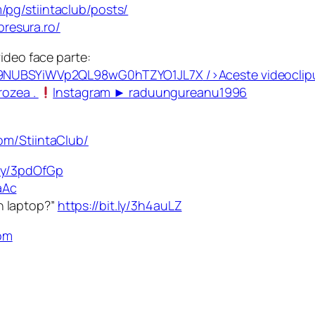
pg/stiintaclub/posts/
presura.ro/
ideo face parte:
od69NUBSYiWVp2QL98wG0hTZYO1JL7X
/>Aceste videoclipu
rozea .
Instagram ► raduungureanu1996
om/StiintaClub/
t.ly/3pdOfGp
aAc
un laptop?”
https://bit.ly/3h4auLZ
com