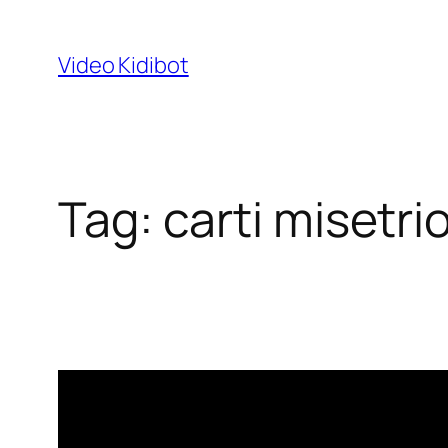
Skip
to
Video Kidibot
content
Tag:
carti misetri