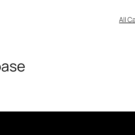
All C
oase