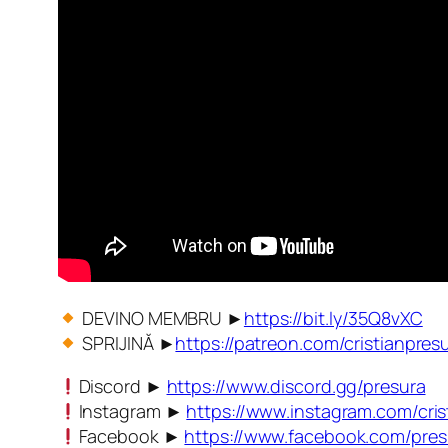
DEVINO MEMBRU ►
https://bit.ly/35Q8vXC
SPRIJINĂ ►
https://patreon.com/cristianpres
Discord ►
https://www.discord.gg/presura
Instagram ►
https://www.instagram.com/cris
Facebook ►
https://www.facebook.com/pres