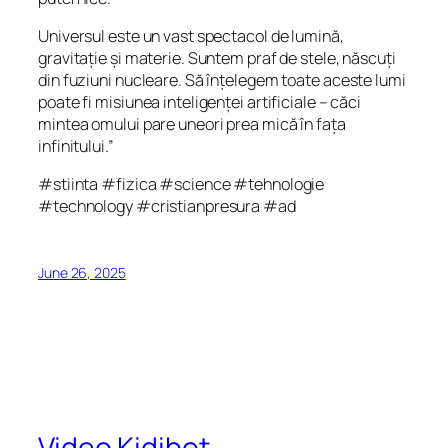
Universul este un vast spectacol de lumină,
gravitație și materie. Suntem praf de stele, născuți
din fuziuni nucleare. Să înțelegem toate aceste lumi
poate fi misiunea inteligenței artificiale – căci
mintea omului pare uneori prea mică în fața
infinitului.”
#stiinta #fizica #science #tehnologie
#technology #cristianpresura #ad
June 26, 2025
Video Kidibot