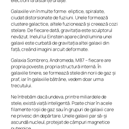
electroni la distanțe uriașe.
Galaxiile vin în multe forme: eliptice, spiralate,
ciudat distorsionate de fuziuni. Unele formează
clustere galactice, altele fuzionează și creează cozi
stelare. De fiecare dată, gravitația este sculptorul
nevăzut. Inelul lui Einstein apare când lumina unei
galaxii este curbată de gravitația altei galaxii din
față, creând imagini arcuit deformate.
Galaxia Sombrero, Andromeda, M87 – fiecare are
propria poveste, propria structură internă. În
galaxiile tinere, se formează stele din norii de gaz și
praf, iar în galaxiile bătrâne, vedem doar urma
trecutului.
Ne întrebăm dacă undeva, printre miliardele de
stele, există viață inteligentă. Poate chiar în acele
filamente roșii de gaz sau în grupuri de galaxii care
ne privesc din depărtare. Unele galaxii par să-și
ascundă nucleul, protejat de câmpuri magnetice
puternice.