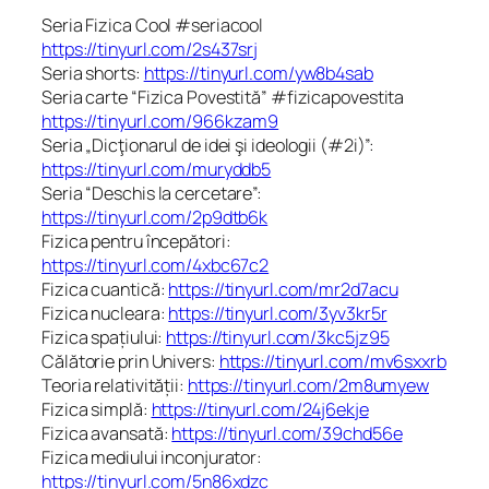
Seria Fizica Cool #seriacool
https://tinyurl.com/2s437srj
Seria shorts:
https://tinyurl.com/yw8b4sab
Seria carte “Fizica Povestită” #fizicapovestita
https://tinyurl.com/966kzam9
Seria „Dicţionarul de idei şi ideologii (#2i)”:
https://tinyurl.com/muryddb5
Seria “Deschis la cercetare”:
https://tinyurl.com/2p9dtb6k
Fizica pentru începători:
https://tinyurl.com/4xbc67c2
Fizica cuantică:
https://tinyurl.com/mr2d7acu
Fizica nucleara:
https://tinyurl.com/3yv3kr5r
Fizica spațiului:
https://tinyurl.com/3kc5jz95
Călătorie prin Univers:
https://tinyurl.com/mv6sxxrb
Teoria relativității:
https://tinyurl.com/2m8umyew
Fizica simplă:
https://tinyurl.com/24j6ekje
Fizica avansată:
https://tinyurl.com/39chd56e
Fizica mediului inconjurator:
https://tinyurl.com/5n86xdzc