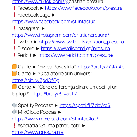
https://www.tiktok.com/@
cristian.presura
Facebook ►
https://www.facebook.com/presura
Facebook page ►
https://www.facebook.com/stiintaclub
Instagram ►
https://www.instagram.com/cristianpresura/
Twitch ►
https://www.twitch.tv/cristian_presura
Discord ►
https://www.discord.gg/presura
Reddit ►
https://www.reddit.com/r/presura/
Carte ► “Fizica Povestita”:
https://bit.ly/2YsKaAc
Carte ► “O calatorie prin Univers”:
https://bit.ly/3pdOfGp
Carte ► “Care e diferența dintre un copil și un
laptop?”
https://bit.ly/3h4auLZ
Spotify Podcast ►
https://spoti.fi/3dbvYo6
MixCloud Podcas ►
https://www.mixcloud.com/StiintaClub/
Asociația “Știinta pentru toți” ►
https://www.presura.ro/