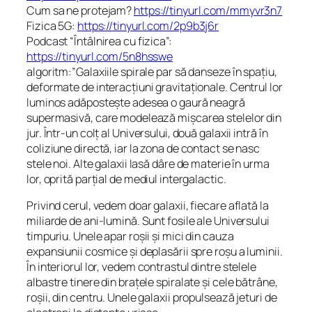
Cum sa ne protejam?
https://tinyurl.com/mmyvr3n7
Fizica 5G:
https://tinyurl.com/2p9b3j6r
Podcast “Întâlnirea cu fizica”:
https://tinyurl.com/5n8hsswe
algoritm:”Galaxiile spirale par să danseze în spațiu,
deformate de interacțiuni gravitaționale. Centrul lor
luminos adăpostește adesea o gaură neagră
supermasivă, care modelează mișcarea stelelor din
jur. Într-un colț al Universului, două galaxii intră în
coliziune directă, iar la zona de contact se nasc
stele noi. Alte galaxii lasă dâre de materie în urma
lor, oprită parțial de mediul intergalactic.
Privind cerul, vedem doar galaxii, fiecare aflată la
miliarde de ani-lumină. Sunt fosile ale Universului
timpuriu. Unele apar roșii și mici din cauza
expansiunii cosmice și deplasării spre roșu a luminii.
În interiorul lor, vedem contrastul dintre stelele
albastre tinere din brațele spiralate și cele bătrâne,
roșii, din centru. Unele galaxii propulsează jeturi de