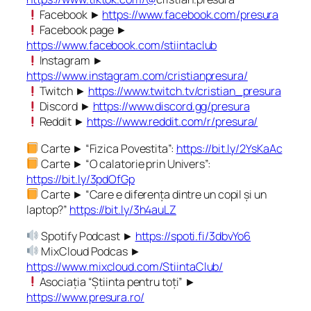
Facebook ►
https://www.facebook.com/presura
Facebook page ►
https://www.facebook.com/stiintaclub
Instagram ►
https://www.instagram.com/cristianpresura/
Twitch ►
https://www.twitch.tv/cristian_presura
Discord ►
https://www.discord.gg/presura
Reddit ►
https://www.reddit.com/r/presura/
Carte ► “Fizica Povestita”:
https://bit.ly/2YsKaAc
Carte ► “O calatorie prin Univers”:
https://bit.ly/3pdOfGp
Carte ► “Care e diferența dintre un copil și un
laptop?”
https://bit.ly/3h4auLZ
Spotify Podcast ►
https://spoti.fi/3dbvYo6
MixCloud Podcas ►
https://www.mixcloud.com/StiintaClub/
Asociația “Știinta pentru toți” ►
https://www.presura.ro/