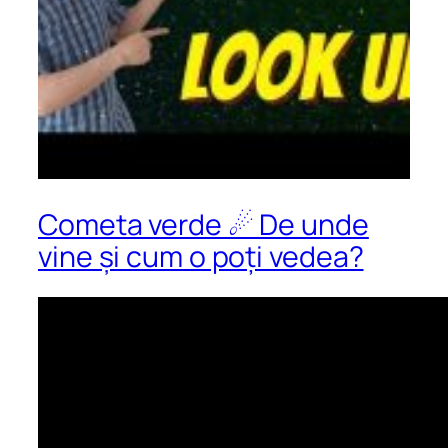
Cometa verde ☄ De unde
vine și cum o poți vedea?