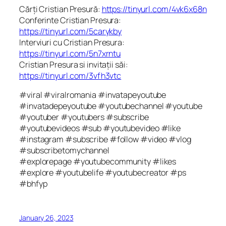
Cărți Cristian Presură:
https://tinyurl.com/4vk6x68n
Conferinte Cristian Presura:
https://tinyurl.com/5carykby
Interviuri cu Cristian Presura:
https://tinyurl.com/5n7xrntu
Cristian Presura si invitații săi:
https://tinyurl.com/3vfh3vtc
#viral #viralromania #invatapeyoutube
#invatadepeyoutube #youtubechannel #youtube
#youtuber #youtubers #subscribe
#youtubevideos #sub #youtubevideo #like
#instagram #subscribe #follow #video #vlog
#subscribetomychannel
#explorepage #youtubecommunity #likes
#explore #youtubelife #youtubecreator #ps
#bhfyp
January 26, 2023