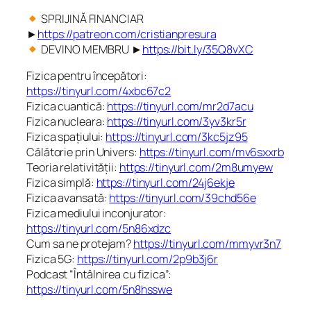
SPRIJINĂ FINANCIAR
►
https://patreon.com/cristianpresura
DEVINO MEMBRU ►
https://bit.ly/35Q8vXC
Fizica pentru începători:
https://tinyurl.com/4xbc67c2
Fizica cuantică:
https://tinyurl.com/mr2d7acu
Fizica nucleara:
https://tinyurl.com/3yv3kr5r
Fizica spațiului:
https://tinyurl.com/3kc5jz95
Călătorie prin Univers:
https://tinyurl.com/mv6sxxrb
Teoria relativității:
https://tinyurl.com/2m8umyew
Fizica simplă:
https://tinyurl.com/24j6ekje
Fizica avansată:
https://tinyurl.com/39chd56e
Fizica mediului inconjurator:
https://tinyurl.com/5n86xdzc
Cum sa ne protejam?
https://tinyurl.com/mmyvr3n7
Fizica 5G:
https://tinyurl.com/2p9b3j6r
Podcast “Întâlnirea cu fizica”:
https://tinyurl.com/5n8hsswe