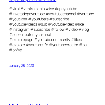
#viral #viralromania #invatapeyoutube
#invatadepeyoutube #youtubechannel #youtube
#youtuber #youtubers #subscribe
#youtubevideos #sub #youtubevideo #like
#instagram #subscribe #follow #video #vlog
#subscribetomychannel
#explorepage #youtubecommunity #likes
#explore #youtubelife #youtubecreator #ps
#bhfyp
January 25, 2023