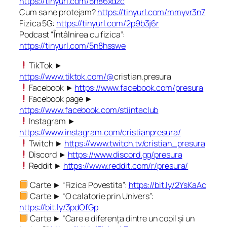
https://tinyurl.com/5n86xdzc
Cum sa ne protejam?
https://tinyurl.com/mmyvr3n7
Fizica 5G:
https://tinyurl.com/2p9b3j6r
Podcast “Întâlnirea cu fizica”:
https://tinyurl.com/5n8hsswe
TikTok ►
https://www.tiktok.com/@
cristian.presura
Facebook ►
https://www.facebook.com/presura
Facebook page ►
https://www.facebook.com/stiintaclub
Instagram ►
https://www.instagram.com/cristianpresura/
Twitch ►
https://www.twitch.tv/cristian_presura
Discord ►
https://www.discord.gg/presura
Reddit ►
https://www.reddit.com/r/presura/
Carte ► “Fizica Povestita”:
https://bit.ly/2YsKaAc
Carte ► “O calatorie prin Univers”:
https://bit.ly/3pdOfGp
Carte ► “Care e diferența dintre un copil și un