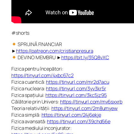
#shorts
SPRIJINĂ FINANCIAR
►
https://patreon.com/cristianpresura
DEVINO MEMBRU ►
https://bit.ly/35Q8vXC
Fizica pentru începători:
https://tinyurl.com/4xbc67c2
Fizica cuantică:
https://tinyurl.com/mr2d7acu
Fizica nucleara:
https://tinyurl.com/3yv3kr5r
Fizica spațiului:
https://tinyurl.com/3kc5jz95
Călătorie prin Univers:
https://tinyurl.com/mv6sxxrb
Teoria relativității:
https://tinyurl.com/2m8umyew
Fizica simplă:
https://tinyurl.com/24j6ekje
Fizica avansată:
https://tinyurl.com/39chd56e
Fizica mediului inconjurator: