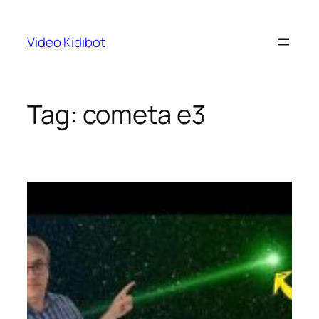
Skip
to
Video Kidibot
content
Tag:
cometa e3