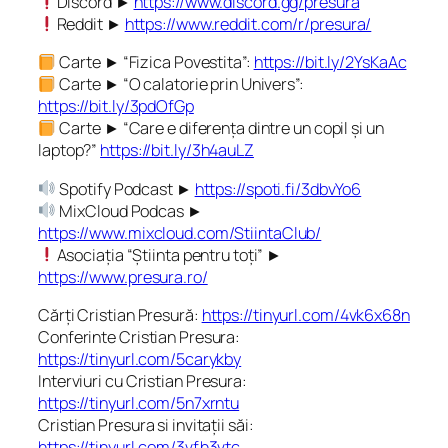
Discord ►
https://www.discord.gg/presura
Reddit ►
https://www.reddit.com/r/presura/
Carte ► “Fizica Povestita”:
https://bit.ly/2YsKaAc
Carte ► “O calatorie prin Univers”:
https://bit.ly/3pdOfGp
Carte ► “Care e diferența dintre un copil și un
laptop?”
https://bit.ly/3h4auLZ
Spotify Podcast ►
https://spoti.fi/3dbvYo6
MixCloud Podcas ►
https://www.mixcloud.com/StiintaClub/
Asociația “Știinta pentru toți” ►
https://www.presura.ro/
Cărți Cristian Presură:
https://tinyurl.com/4vk6x68n
Conferinte Cristian Presura:
https://tinyurl.com/5carykby
Interviuri cu Cristian Presura:
https://tinyurl.com/5n7xrntu
Cristian Presura si invitații săi:
https://tinyurl.com/3vfh3vtc