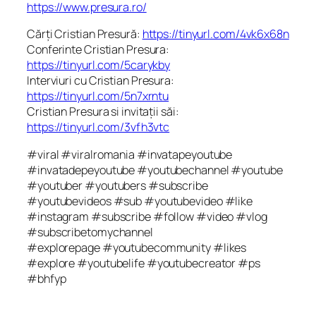
https://www.presura.ro/
Cărți Cristian Presură:
https://tinyurl.com/4vk6x68n
Conferinte Cristian Presura:
https://tinyurl.com/5carykby
Interviuri cu Cristian Presura:
https://tinyurl.com/5n7xrntu
Cristian Presura si invitații săi:
https://tinyurl.com/3vfh3vtc
#viral #viralromania #invatapeyoutube
#invatadepeyoutube #youtubechannel #youtube
#youtuber #youtubers #subscribe
#youtubevideos #sub #youtubevideo #like
#instagram #subscribe #follow #video #vlog
#subscribetomychannel
#explorepage #youtubecommunity #likes
#explore #youtubelife #youtubecreator #ps
#bhfyp