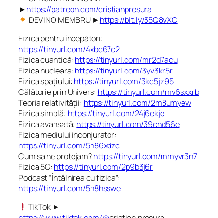
►
https://patreon.com/cristianpresura
DEVINO MEMBRU ►
https://bit.ly/35Q8vXC
Fizica pentru începători:
https://tinyurl.com/4xbc67c2
Fizica cuantică:
https://tinyurl.com/mr2d7acu
Fizica nucleara:
https://tinyurl.com/3yv3kr5r
Fizica spațiului:
https://tinyurl.com/3kc5jz95
Călătorie prin Univers:
https://tinyurl.com/mv6sxxrb
Teoria relativității:
https://tinyurl.com/2m8umyew
Fizica simplă:
https://tinyurl.com/24j6ekje
Fizica avansată:
https://tinyurl.com/39chd56e
Fizica mediului inconjurator:
https://tinyurl.com/5n86xdzc
Cum sa ne protejam?
https://tinyurl.com/mmyvr3n7
Fizica 5G:
https://tinyurl.com/2p9b3j6r
Podcast “Întâlnirea cu fizica”:
https://tinyurl.com/5n8hsswe
TikTok ►
https://www.tiktok.com/@
cristian.presura