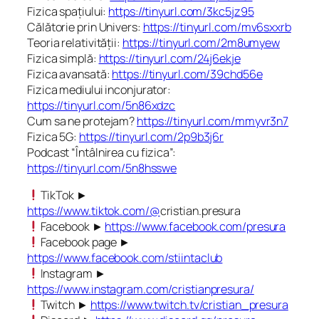
Fizica spațiului:
https://tinyurl.com/3kc5jz95
Călătorie prin Univers:
https://tinyurl.com/mv6sxxrb
Teoria relativității:
https://tinyurl.com/2m8umyew
Fizica simplă:
https://tinyurl.com/24j6ekje
Fizica avansată:
https://tinyurl.com/39chd56e
Fizica mediului inconjurator:
https://tinyurl.com/5n86xdzc
Cum sa ne protejam?
https://tinyurl.com/mmyvr3n7
Fizica 5G:
https://tinyurl.com/2p9b3j6r
Podcast “Întâlnirea cu fizica”:
https://tinyurl.com/5n8hsswe
TikTok ►
https://www.tiktok.com/@
cristian.presura
Facebook ►
https://www.facebook.com/presura
Facebook page ►
https://www.facebook.com/stiintaclub
Instagram ►
https://www.instagram.com/cristianpresura/
Twitch ►
https://www.twitch.tv/cristian_presura