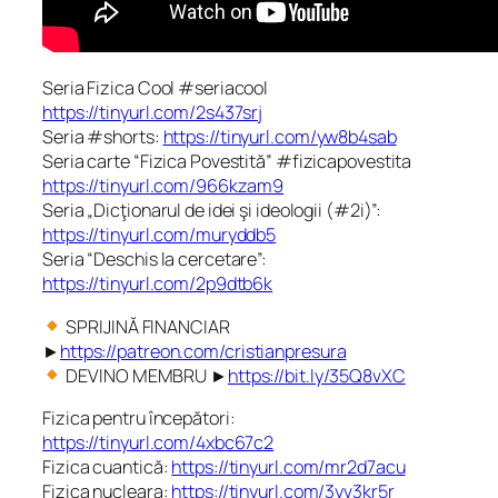
Seria Fizica Cool #seriacool
https://tinyurl.com/2s437srj
Seria #shorts:
https://tinyurl.com/yw8b4sab
Seria carte “Fizica Povestită” #fizicapovestita
https://tinyurl.com/966kzam9
Seria „Dicţionarul de idei şi ideologii (#2i)”:
https://tinyurl.com/muryddb5
Seria “Deschis la cercetare”:
https://tinyurl.com/2p9dtb6k
SPRIJINĂ FINANCIAR
►
https://patreon.com/cristianpresura
DEVINO MEMBRU ►
https://bit.ly/35Q8vXC
Fizica pentru începători:
https://tinyurl.com/4xbc67c2
Fizica cuantică:
https://tinyurl.com/mr2d7acu
Fizica nucleara:
https://tinyurl.com/3yv3kr5r