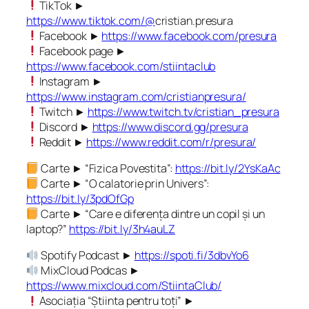
TikTok ►
https://www.tiktok.com/@
cristian.presura
Facebook ►
https://www.facebook.com/presura
Facebook page ►
https://www.facebook.com/stiintaclub
Instagram ►
https://www.instagram.com/cristianpresura/
Twitch ►
https://www.twitch.tv/cristian_presura
Discord ►
https://www.discord.gg/presura
Reddit ►
https://www.reddit.com/r/presura/
Carte ► “Fizica Povestita”:
https://bit.ly/2YsKaAc
Carte ► “O calatorie prin Univers”:
https://bit.ly/3pdOfGp
Carte ► “Care e diferența dintre un copil și un
laptop?”
https://bit.ly/3h4auLZ
Spotify Podcast ►
https://spoti.fi/3dbvYo6
MixCloud Podcas ►
https://www.mixcloud.com/StiintaClub/
Asociația “Știinta pentru toți” ►