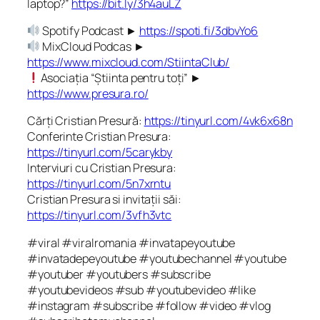
laptop?”
https://bit.ly/3h4auLZ
Spotify Podcast ►
https://spoti.fi/3dbvYo6
MixCloud Podcas ►
https://www.mixcloud.com/StiintaClub/
Asociația “Știinta pentru toți” ►
https://www.presura.ro/
Cărți Cristian Presură:
https://tinyurl.com/4vk6x68n
Conferinte Cristian Presura:
https://tinyurl.com/5carykby
Interviuri cu Cristian Presura:
https://tinyurl.com/5n7xrntu
Cristian Presura si invitații săi:
https://tinyurl.com/3vfh3vtc
#viral #viralromania #invatapeyoutube
#invatadepeyoutube #youtubechannel #youtube
#youtuber #youtubers #subscribe
#youtubevideos #sub #youtubevideo #like
#instagram #subscribe #follow #video #vlog