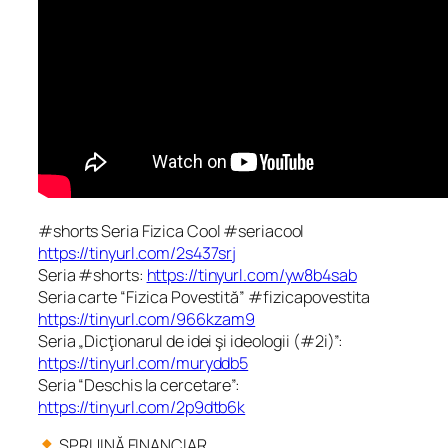
#shorts Seria Fizica Cool #seriacool
https://tinyurl.com/2s437srj
Seria #shorts:
https://tinyurl.com/yw8b4sab
Seria carte “Fizica Povestită” #fizicapovestita
https://tinyurl.com/966kzam9
Seria „Dicţionarul de idei şi ideologii (#2i)”:
https://tinyurl.com/muryddb5
Seria “Deschis la cercetare”:
https://tinyurl.com/2p9dtb6k
SPRIJINĂ FINANCIAR