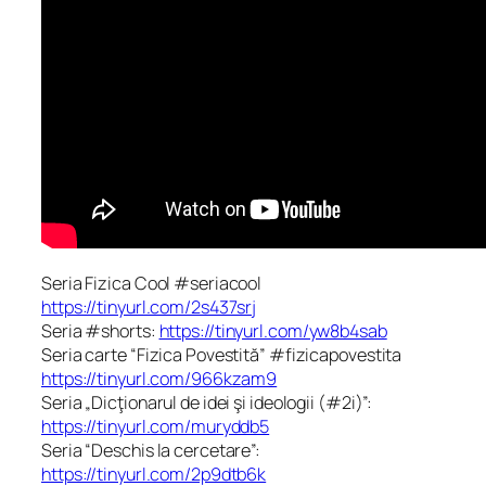
Seria Fizica Cool #seriacool
https://tinyurl.com/2s437srj
Seria #shorts:
https://tinyurl.com/yw8b4sab
Seria carte “Fizica Povestită” #fizicapovestita
https://tinyurl.com/966kzam9
Seria „Dicţionarul de idei şi ideologii (#2i)”:
https://tinyurl.com/muryddb5
Seria “Deschis la cercetare”:
https://tinyurl.com/2p9dtb6k