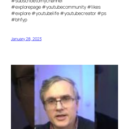
#subscribetomychannel
#explorepage #youtubecommunity #likes
#explore #youtubelife #youtubecreator #ps
#bhfyp
January 28, 2023