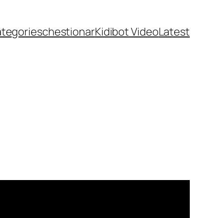
ategories
chestionar
Kidibot Video
Latest