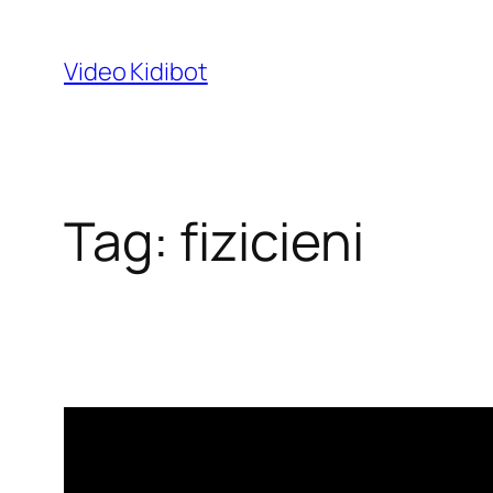
Skip
to
Video Kidibot
content
Tag:
fizicieni