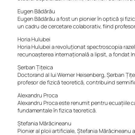
Eugen Bădărău
Eugen Bădărău a fost un pionier în optică și fizic
un cadru de cercetare colaborativ, fiind profesor
Horia Hulubei
Horia Hulubei a revoluționat spectroscopia razel
recunoașterea internațională a lipsit, a fondat I
Șerban Țițeica
Doctorand al lui Werner Heisenberg, Șerban Țiței
profesor de fizică teoretică, contribuind semnific
Alexandru Proca
Alexandru Proca este renumit pentru ecuațiile ca
fundamentale în fizica teoretică.
Ștefania Mărăcineanu
Pionier al ploii artificiale, Ștefania Mărăcineanu 