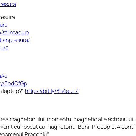
presura
presura
ura
stiintaclub
tianpresura/
sura
aAc
t.ly/3pdOfGp
un laptop?”
https://bit.ly/3h4auLZ
oarea magnetonului, momentul magnetic al electronului. Re
a devenit cunoscut ca magnetonul Bohr-Procopiu. A contin
fenomenul Procopiu”.