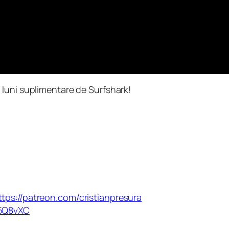
 luni suplimentare de Surfshark!
ttps://patreon.com/cristianpresura
/35Q8vXC