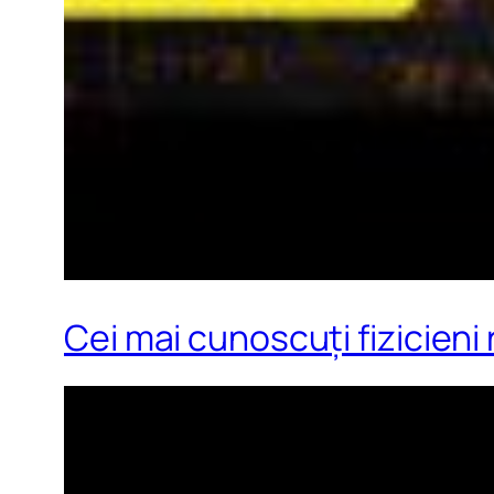
Cei mai cunoscuți fizicieni 