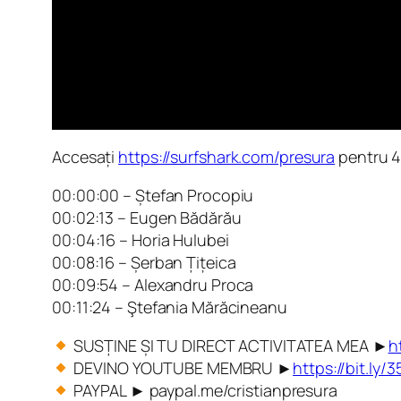
Accesați
https://surfshark.com/presura
pentru 4
00:00:00 – Ștefan Procopiu
00:02:13 – Eugen Bădărău
00:04:16 – Horia Hulubei
00:08:16 – Șerban Țițeica
00:09:54 – Alexandru Proca
00:11:24 – Ştefania Mărăcineanu
SUSȚINE ȘI TU DIRECT ACTIVITATEA MEA ►
h
DEVINO YOUTUBE MEMBRU ►
https://bit.ly
PAYPAL ► paypal.me/cristianpresura