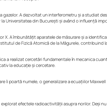
a gazelor. A dezvoltat un interferometru și a studiat des
 la Universitatea din București și având o influență impo
or X. A îmbunătățit aparatele de măsurare și a identific
nstitutul de Fizică Atomică de la Măgurele, contribuind l
ca a realizat cercetări fundamentale în mecanica cuantic
ativ la educație și cercetare.
re îi poartă numele, o generalizare a ecuațiilor Maxwell 
a explorat efectele radioactivității asupra norilor. Deși n