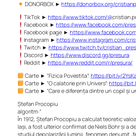
DONORBOX ►
https://donorbox.org/cristian
TikTok ►
https://www.tiktok.com/@
cristian.
Facebook ►
https://www.facebook.com/pres
Facebook page ►
https://www.facebook.com/
Instagram ►
https://www.instagram.com/cris
Twitch ►
https://www.twitch.tv/cristian_pre
Discord ►
https://www.discord.gg/presura
Reddit ►
https://www.reddit.com/r/presura/
Carte ► “Fizica Povestita”:
https://bit.ly/2YsK
Carte ► “O calatorie prin Univers”:
https://bi
Carte ► “Care e diferența dintre un copil și 
Ștefan Procopiu
algoritm:”
În 1912, Ștefan Procopiu a calculat teoretic val
Iași, a fost ulterior confirmat de Niels Bohr și 
studiul depolarizării luminii, fenomen denumit „