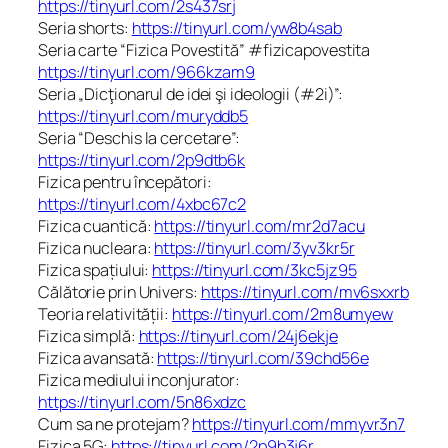
https://tinyurl.com/2s437srj
Seria shorts:
https://tinyurl.com/yw8b4sab
Seria carte “Fizica Povestită” #fizicapovestita
https://tinyurl.com/966kzam9
Seria „Dicţionarul de idei şi ideologii (#2i)”:
https://tinyurl.com/muryddb5
Seria “Deschis la cercetare”:
https://tinyurl.com/2p9dtb6k
Fizica pentru începători:
https://tinyurl.com/4xbc67c2
Fizica cuantică:
https://tinyurl.com/mr2d7acu
Fizica nucleara:
https://tinyurl.com/3yv3kr5r
Fizica spațiului:
https://tinyurl.com/3kc5jz95
Călătorie prin Univers:
https://tinyurl.com/mv6sxxrb
Teoria relativității:
https://tinyurl.com/2m8umyew
Fizica simplă:
https://tinyurl.com/24j6ekje
Fizica avansată:
https://tinyurl.com/39chd56e
Fizica mediului inconjurator:
https://tinyurl.com/5n86xdzc
Cum sa ne protejam?
https://tinyurl.com/mmyvr3n7
Fizica 5G:
https://tinyurl.com/2p9b3j6r