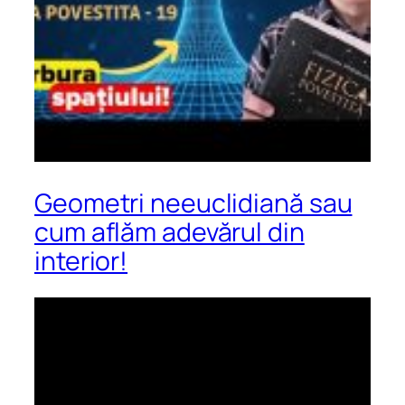
Geometri neeuclidiană sau
cum aflăm adevărul din
interior!