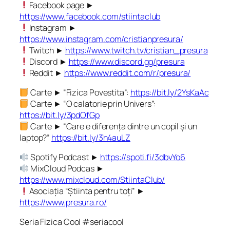
Facebook page ►
https://www.facebook.com/stiintaclub
Instagram ►
https://www.instagram.com/cristianpresura/
Twitch ►
https://www.twitch.tv/cristian_presura
Discord ►
https://www.discord.gg/presura
Reddit ►
https://www.reddit.com/r/presura/
Carte ► “Fizica Povestita”:
https://bit.ly/2YsKaAc
Carte ► “O calatorie prin Univers”:
https://bit.ly/3pdOfGp
Carte ► “Care e diferența dintre un copil și un
laptop?”
https://bit.ly/3h4auLZ
Spotify Podcast ►
https://spoti.fi/3dbvYo6
MixCloud Podcas ►
https://www.mixcloud.com/StiintaClub/
Asociația “Știinta pentru toți” ►
https://www.presura.ro/
Seria Fizica Cool #seriacool