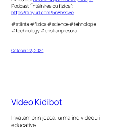
Podcast “Întâlnirea cu fizica”:
https://tinyurl.com/5n8hsswe
#stiinta #fizica #science #tehnologie
#technology #cristianpresura
October 22, 2024
Video Kidibot
Invatam prin joaca, urmarind videouri
educative