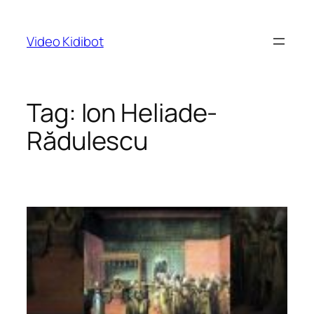
Skip
to
Video Kidibot
content
Tag:
Ion Heliade-
Rădulescu