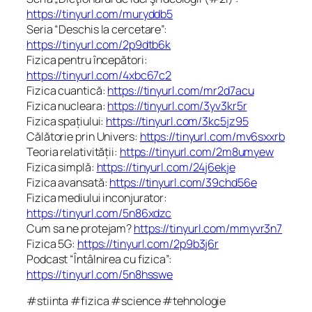
https://tinyurl.com/muryddb5
Seria “Deschis la cercetare”:
https://tinyurl.com/2p9dtb6k
Fizica pentru începători:
https://tinyurl.com/4xbc67c2
Fizica cuantică:
https://tinyurl.com/mr2d7acu
Fizica nucleara:
https://tinyurl.com/3yv3kr5r
Fizica spațiului:
https://tinyurl.com/3kc5jz95
Călătorie prin Univers:
https://tinyurl.com/mv6sxxrb
Teoria relativității:
https://tinyurl.com/2m8umyew
Fizica simplă:
https://tinyurl.com/24j6ekje
Fizica avansată:
https://tinyurl.com/39chd56e
Fizica mediului inconjurator:
https://tinyurl.com/5n86xdzc
Cum sa ne protejam?
https://tinyurl.com/mmyvr3n7
Fizica 5G:
https://tinyurl.com/2p9b3j6r
Podcast “Întâlnirea cu fizica”:
https://tinyurl.com/5n8hsswe
#stiinta #fizica #science #tehnologie