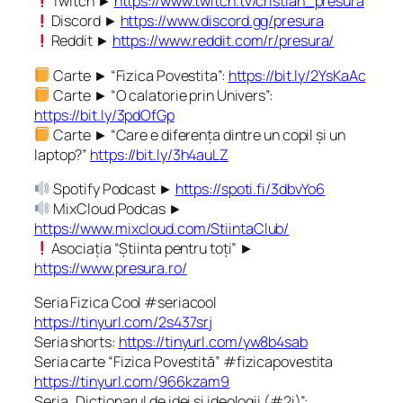
Twitch ►
https://www.twitch.tv/cristian_presura
Discord ►
https://www.discord.gg/presura
Reddit ►
https://www.reddit.com/r/presura/
Carte ► “Fizica Povestita”:
https://bit.ly/2YsKaAc
Carte ► “O calatorie prin Univers”:
https://bit.ly/3pdOfGp
Carte ► “Care e diferența dintre un copil și un
laptop?”
https://bit.ly/3h4auLZ
Spotify Podcast ►
https://spoti.fi/3dbvYo6
MixCloud Podcas ►
https://www.mixcloud.com/StiintaClub/
Asociația “Știinta pentru toți” ►
https://www.presura.ro/
Seria Fizica Cool #seriacool
https://tinyurl.com/2s437srj
Seria shorts:
https://tinyurl.com/yw8b4sab
Seria carte “Fizica Povestită” #fizicapovestita
https://tinyurl.com/966kzam9
Seria „Dicţionarul de idei şi ideologii (#2i)”: