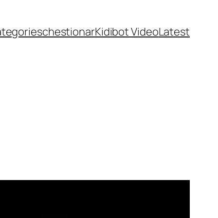
ategories
chestionar
Kidibot Video
Latest