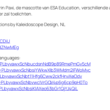
arin Paxi, de mascotte van ESA Education, verschillende
 zal toelichten.
ations by Kaleidoscope Design, NL
LCDiU
tAdZNwMEg
 languages:
list=PLbyvawxScNbucdsnNdB9p89RmePmGv5cM
list=PLbyvawxScNbsiYWkwXlb3WMdm2IFWoMyc
st=PLbyvawxScNbt11Hfg6Cww2ckfHnvXeOdv
list=PLbyvawxScNbvwcIVrGQV4p6g6cp9pH0To
t=PLbyvawxScNbsiKIAXeo63bGr1QjYJ4QiL