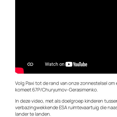
Volg Paxi tot de rand van onze zonnestelsel om
komeet 67P/Churyumov-Gerasimenko.
In deze video, met als doelgroep kinderen tuss
verbazingwekkende ESA ruimtevaartuig die naa
lander te landen.