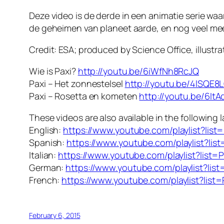
Deze video is de derde in een animatie serie wa
de geheimen van planeet aarde, en nog veel meer
Credit: ESA; produced by Science Office, illustr
Wie is Paxi?
http://youtu.be/6iWfNh8RcJQ
Paxi – Het zonnestelsel
http://youtu.be/4lSQE8
Paxi – Rosetta en kometen
http://youtu.be/6I
These videos are also available in the following
English:
https://www.youtube.com/playlist?
Spanish:
https://www.youtube.com/playlist?
Italian:
https://www.youtube.com/playlist?li
German:
https://www.youtube.com/playlist?
French:
https://www.youtube.com/playlist?lis
February 6, 2015