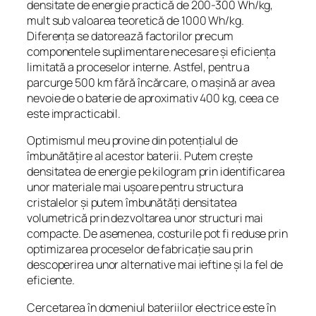
densitate de energie practică de 200-300 Wh/kg,
mult sub valoarea teoretică de 1000 Wh/kg.
Diferența se datorează factorilor precum
componentele suplimentare necesare și eficiența
limitată a proceselor interne. Astfel, pentru a
parcurge 500 km fără încărcare, o mașină ar avea
nevoie de o baterie de aproximativ 400 kg, ceea ce
este impracticabil.
Optimismul meu provine din potențialul de
îmbunătățire al acestor baterii. Putem crește
densitatea de energie pe kilogram prin identificarea
unor materiale mai ușoare pentru structura
cristalelor și putem îmbunătăți densitatea
volumetrică prin dezvoltarea unor structuri mai
compacte. De asemenea, costurile pot fi reduse prin
optimizarea proceselor de fabricație sau prin
descoperirea unor alternative mai ieftine și la fel de
eficiente.
Cercetarea în domeniul bateriilor electrice este în