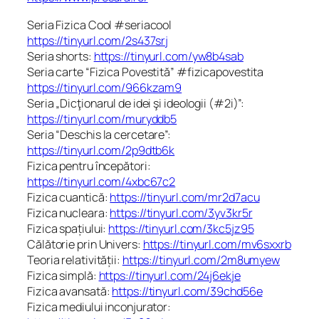
Seria Fizica Cool #seriacool
https://tinyurl.com/2s437srj
Seria shorts:
https://tinyurl.com/yw8b4sab
Seria carte “Fizica Povestită” #fizicapovestita
https://tinyurl.com/966kzam9
Seria „Dicţionarul de idei şi ideologii (#2i)”:
https://tinyurl.com/muryddb5
Seria “Deschis la cercetare”:
https://tinyurl.com/2p9dtb6k
Fizica pentru începători:
https://tinyurl.com/4xbc67c2
Fizica cuantică:
https://tinyurl.com/mr2d7acu
Fizica nucleara:
https://tinyurl.com/3yv3kr5r
Fizica spațiului:
https://tinyurl.com/3kc5jz95
Călătorie prin Univers:
https://tinyurl.com/mv6sxxrb
Teoria relativității:
https://tinyurl.com/2m8umyew
Fizica simplă:
https://tinyurl.com/24j6ekje
Fizica avansată:
https://tinyurl.com/39chd56e
Fizica mediului inconjurator: