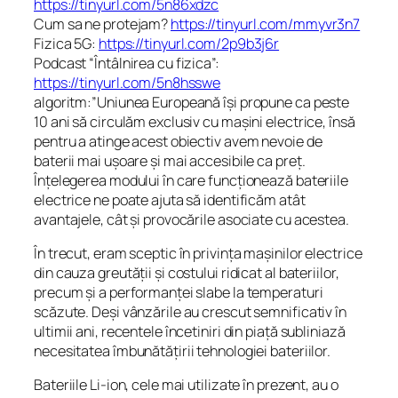
https://tinyurl.com/5n86xdzc
Cum sa ne protejam?
https://tinyurl.com/mmyvr3n7
Fizica 5G:
https://tinyurl.com/2p9b3j6r
Podcast “Întâlnirea cu fizica”:
https://tinyurl.com/5n8hsswe
algoritm:”Uniunea Europeană își propune ca peste
10 ani să circulăm exclusiv cu mașini electrice, însă
pentru a atinge acest obiectiv avem nevoie de
baterii mai ușoare și mai accesibile ca preț.
Înțelegerea modului în care funcționează bateriile
electrice ne poate ajuta să identificăm atât
avantajele, cât și provocările asociate cu acestea.
În trecut, eram sceptic în privința mașinilor electrice
din cauza greutății și costului ridicat al bateriilor,
precum și a performanței slabe la temperaturi
scăzute. Deși vânzările au crescut semnificativ în
ultimii ani, recentele încetiniri din piață subliniază
necesitatea îmbunătățirii tehnologiei bateriilor.
Bateriile Li-ion, cele mai utilizate în prezent, au o