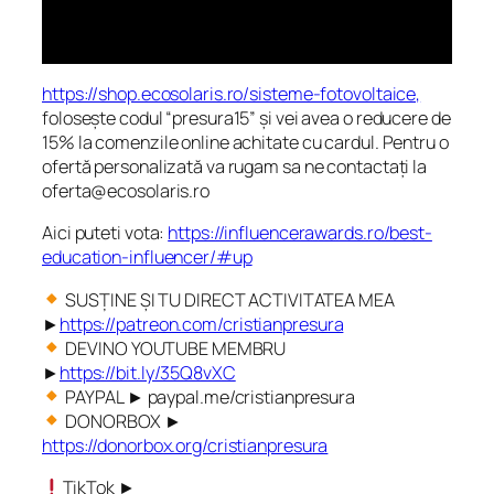
https://shop.ecosolaris.ro/sisteme-fotovoltaice,
folosește codul “presura15” și vei avea o reducere de
15% la comenzile online achitate cu cardul. Pentru o
ofertă personalizată va rugam sa ne contactați la
oferta@ecosolaris.ro
Aici puteti vota:
https://influencerawards.ro/best-
education-influencer/#up
SUSȚINE ȘI TU DIRECT ACTIVITATEA MEA
►
https://patreon.com/cristianpresura
DEVINO YOUTUBE MEMBRU
►
https://bit.ly/35Q8vXC
PAYPAL ► paypal.me/cristianpresura
DONORBOX ►
https://donorbox.org/cristianpresura
TikTok ►