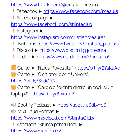
https://www.tiktok.com/@
cristian.presura
Facebook ►
https://www.facebook.com/presura
Facebook page ►
https://www.facebook.com/stiintaclub
Instagram ►
https://www.instagram.com/cristianpresura/
Twitch ►
https://www.twitch.tv/cristian_presura
Discord ►
https://www.discord.gg/presura
Reddit ►
https://www.reddit.com/r/presura/
Carte ► “Fizica Povestita”:
https://bit.ly/2YsKaAc
Carte ► “O calatorie prin Univers”:
https://bit.ly/3pdOfGp
Carte ► “Care e diferența dintre un copil și un
laptop?”
https://bit.ly/3h4auLZ
Spotify Podcast ►
https://spoti.fi/3dbvYo6
MixCloud Podcas ►
https://www.mixcloud.com/StiintaClub/
Asociația “Știinta pentru toți” ►
https://www.presura.ro/