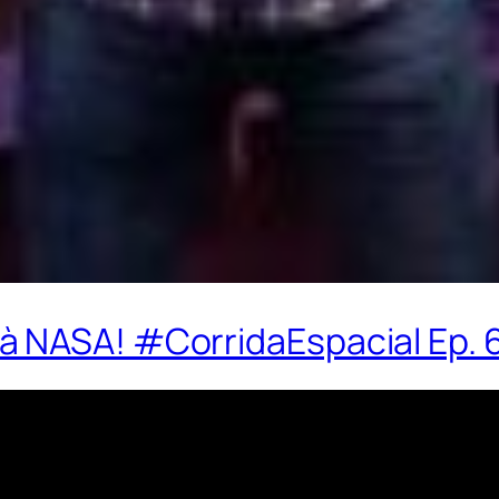
à NASA! #CorridaEspacial Ep. 