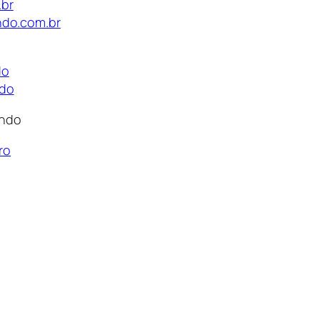
br
ndo.com.br
do
ndo
ndo
ro