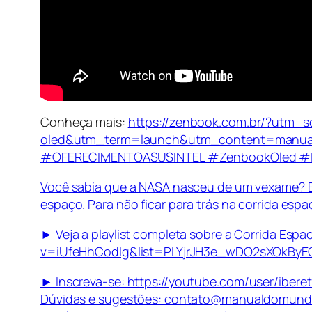
Conheça mais:
https://zenbook.com.br/?utm
oled&utm_term=launch&utm_content=manu
#OFERECIMENTOASUSINTEL #ZenbookOled #L
Você sabia que a NASA nasceu de um vexame? Em 
espaço. Para não ficar para trás na corrida es
► Veja a playlist completa sobre a Corrida Espac
v=iUfeHhCodIg&list=PLYjrJH3e_wDO2sXOkB
► Inscreva-se:
https://youtube.com/user/iber
Dúvidas e sugestões: contato@manualdomund