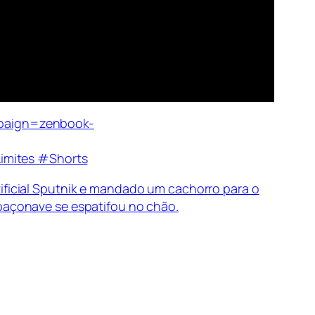
paign=zenbook-
mites #Shorts
tificial Sputnik e mandado um cachorro para o
spaçonave se espatifou no chão.