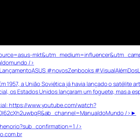
_source=asus-mkt&utm_medium=influencer&utm_cam
aldomundo
/>
ançamentoASUS #novosZenbooks #VisualAlémDosLi
1957, a União Soviética já havia lançado o satélite ar
pacial, os Estados Unidos lançaram um foguete, mas a e
ial:
https://www.youtube.com/watch?
yEOI62cXh2uwbqR&ab_channel=ManualdoMundo
/>►
ethenorio?sub_confirmation=1
/>
o.com.br