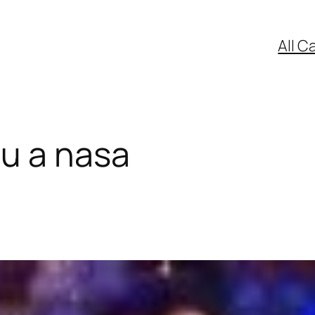
All C
u a nasa