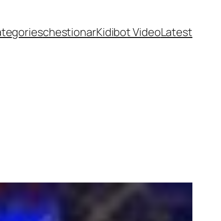
ategories
chestionar
Kidibot Video
Latest