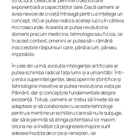
structura, ceea ce ar permite o dezvoltare
exponențială a capacităților sale. Dacă oamenii ar
avea nevoie de o viață întreagă pentru a înțelege un
concept, IAG ar putea realiza același lucru în câteva
microsecunde. Aceasta ar putea revoluționa
domenii precum medicina, tehnologia sau fizica, iar
în acest context, omenirii ar putea să-i rămână
inaccesibile răspunsuri care, până acum, păreau
imposibile.
În cele din urmă, evoluția inteligenței artificiale ar
putea schimba radical fața lumii și a umanității. Într-
o eră a superinteligenței, descoperirile științifice și
tehnologiile inovative ar putea revoluționa viața pe
Pământ, dar și concepțiile fundamentale despre
existență. Totuși, oamenii ar trebui să învețe să se
adapteze și să colaboreze cu aceste tehnologii
pentru a menține un echilibru care să nu le subjuge,
dar să le permită să atinga potențialul lor maxim.
Istoria ne-a învățat că progresele majore sunt
adesea însoțite de crize și renașteri, iar