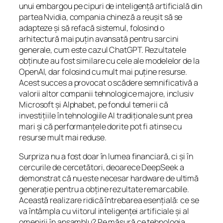
unui embargou pe cipuri de inteligență artificială din
partea Nvidia, compania chineză a reușit să se
adapteze și să refacă sistemul, folosind o
arhitectură mai puțin avansată pentru sarcini
generale, cum este cazul ChatGPT. Rezultatele
obținute au fost similare cu cele ale modelelor de la
OpenAI, dar folosind cu mult mai puține resurse.
Acest succes a provocat o scădere semnificativă a
valorii altor companii tehnologice majore, inclusiv
Microsoft și Alphabet, pe fondul temerii că
investițiile în tehnologiile AI tradiționale sunt prea
mari și că performanțele dorite pot fi atinse cu
resurse mult mai reduse.
Surpriza nu a fost doar în lumea financiară, ci și în
cercurile de cercetători, deoarece DeepSeek a
demonstrat că nu este necesar hardware de ultimă
generație pentru a obține rezultate remarcabile.
Această realizare ridică întrebarea esențială: ce se
va întâmpla cu viitorul inteligenței artificiale și al
omenirii în ansamblu? Pe măsură ce tehnologia