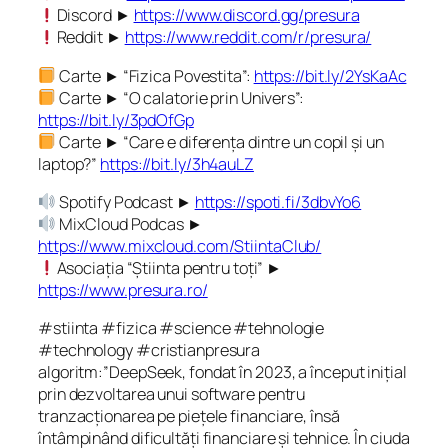
Discord ►
https://www.discord.gg/presura
Reddit ►
https://www.reddit.com/r/presura/
Carte ► “Fizica Povestita”:
https://bit.ly/2YsKaAc
Carte ► “O calatorie prin Univers”:
https://bit.ly/3pdOfGp
Carte ► “Care e diferența dintre un copil și un
laptop?”
https://bit.ly/3h4auLZ
Spotify Podcast ►
https://spoti.fi/3dbvYo6
MixCloud Podcas ►
https://www.mixcloud.com/StiintaClub/
Asociația “Știinta pentru toți” ►
https://www.presura.ro/
#stiinta #fizica #science #tehnologie
#technology #cristianpresura
algoritm:”DeepSeek, fondat în 2023, a început inițial
prin dezvoltarea unui software pentru
tranzacționarea pe piețele financiare, însă
întâmpinând dificultăți financiare și tehnice. În ciuda