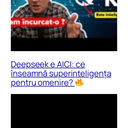
Deepseek e AICI: ce
înseamnă superinteligența
pentru omenire?