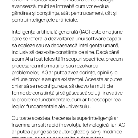
avansează, mulți se întreabă cum vor evolua
gândirea și conștiința, atât pentru oameni, cât și
pentru inteligențele artificiale.
Inteligența artificială generală (IAG) este o noțiune
care se referă la dezvoltarea unui software capabil
să egaleze sau să depășească inteligența umană,
inclusiv să dezvolte conștiința de sine. Dacă până
acum AI a fost folosită în scopuri specifice, precum
procesarea informațiilor sau rezolvarea
problemelor, IAG ar putea avea dorințe, opinii și o
viziune proprie asupra existenței. Aceasta ar putea
chiar să se reconfigureze, să dezvolte multiple
forme de conștiință și să găsească soluții inovative
la probleme fundamentale, cum ar fi descoperirea
legilor fundamentale ale universului.
Cu toate acestea, trecerea la superinteligență ar
însemna un salt rapid în evoluția tehnologică, iar IAG
ar putea ajunge să se autoregleze și să-și modifice