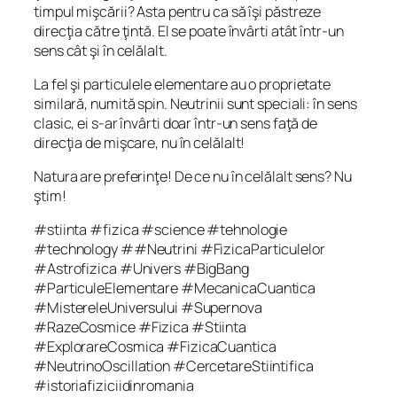
timpul mişcării? Asta pentru ca să îşi păstreze
direcţia către ţintă. El se poate învârti atât într-un
sens cât şi în celălalt.
La fel şi particulele elementare au o proprietate
similară, numită spin. Neutrinii sunt speciali: în sens
clasic, ei s-ar învârti doar într-un sens faţă de
direcţia de mişcare, nu în celălalt!
Natura are preferinţe! De ce nu în celălalt sens? Nu
ştim!
#stiinta #fizica #science #tehnologie
#technology ##Neutrini #FizicaParticulelor
#Astrofizica #Univers #BigBang
#ParticuleElementare #MecanicaCuantica
#MistereleUniversului #Supernova
#RazeCosmice #Fizica #Stiinta
#ExplorareCosmica #FizicaCuantica
#NeutrinoOscillation #CercetareStiintifica
#istoriafiziciidinromania