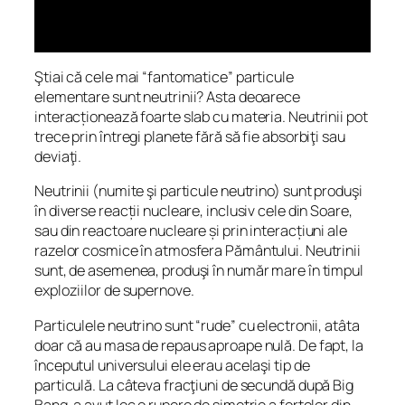
Ştiai că cele mai “fantomatice” particule
elementare sunt neutrinii? Asta deoarece
interacționează foarte slab cu materia. Neutrinii pot
trece prin întregi planete fără să fie absorbiţi sau
deviaţi.
Neutrinii (numite şi particule neutrino) sunt produşi
în diverse reacții nucleare, inclusiv cele din Soare,
sau din reactoare nucleare și prin interacțiuni ale
razelor cosmice în atmosfera Pământului. Neutrinii
sunt, de asemenea, produşi în număr mare în timpul
exploziilor de supernove.
Particulele neutrino sunt “rude” cu electronii, atâta
doar că au masa de repaus aproape nulă. De fapt, la
începutul universului ele erau acelaşi tip de
particulă. La câteva fracţiuni de secundă după Big
Bang, a avut loc o rupere de simetrie a forţelor din