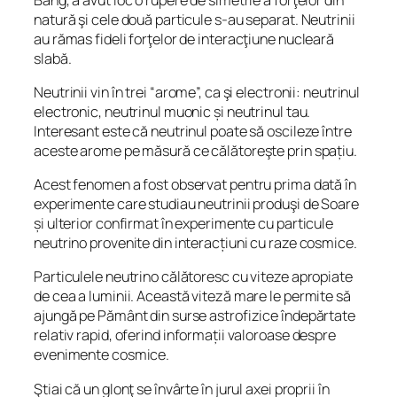
natură şi cele două particule s-au separat. Neutrinii
au rămas fideli forţelor de interacţiune nucleară
slabă.
Neutrinii vin în trei “arome”, ca şi electronii: neutrinul
electronic, neutrinul muonic și neutrinul tau.
Interesant este că neutrinul poate să oscileze între
aceste arome pe măsură ce călătoreşte prin spațiu.
Acest fenomen a fost observat pentru prima dată în
experimente care studiau neutrinii produşi de Soare
și ulterior confirmat în experimente cu particule
neutrino provenite din interacțiuni cu raze cosmice.
Particulele neutrino călătoresc cu viteze apropiate
de cea a luminii. Această viteză mare le permite să
ajungă pe Pământ din surse astrofizice îndepărtate
relativ rapid, oferind informații valoroase despre
evenimente cosmice.
Ştiai că un glonţ se învârte în jurul axei proprii în