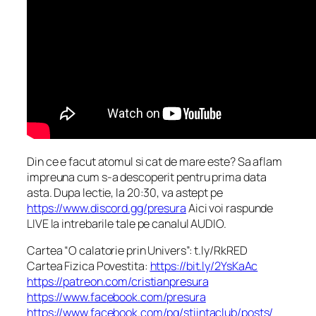
Din ce e facut atomul si cat de mare este? Sa aflam
impreuna cum s-a descoperit pentru prima data
asta. Dupa lectie, la 20:30, va astept pe
https://www.discord.gg/presura
Aici voi raspunde
LIVE la intrebarile tale pe canalul AUDIO.
Cartea “O calatorie prin Univers”: t.ly/RkRED
Cartea Fizica Povestita:
https://bit.ly/2YsKaAc
https://patreon.com/cristianpresura
https://www.facebook.com/presura
https://www.facebook.com/pg/stiintaclub/posts/