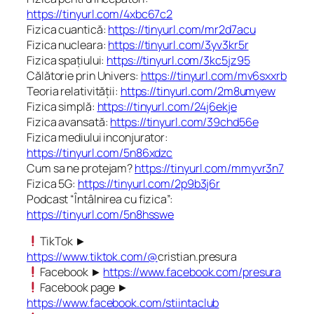
https://tinyurl.com/4xbc67c2
Fizica cuantică:
https://tinyurl.com/mr2d7acu
Fizica nucleara:
https://tinyurl.com/3yv3kr5r
Fizica spațiului:
https://tinyurl.com/3kc5jz95
Călătorie prin Univers:
https://tinyurl.com/mv6sxxrb
Teoria relativității:
https://tinyurl.com/2m8umyew
Fizica simplă:
https://tinyurl.com/24j6ekje
Fizica avansată:
https://tinyurl.com/39chd56e
Fizica mediului inconjurator:
https://tinyurl.com/5n86xdzc
Cum sa ne protejam?
https://tinyurl.com/mmyvr3n7
Fizica 5G:
https://tinyurl.com/2p9b3j6r
Podcast “Întâlnirea cu fizica”:
https://tinyurl.com/5n8hsswe
TikTok ►
https://www.tiktok.com/@
cristian.presura
Facebook ►
https://www.facebook.com/presura
Facebook page ►
https://www.facebook.com/stiintaclub