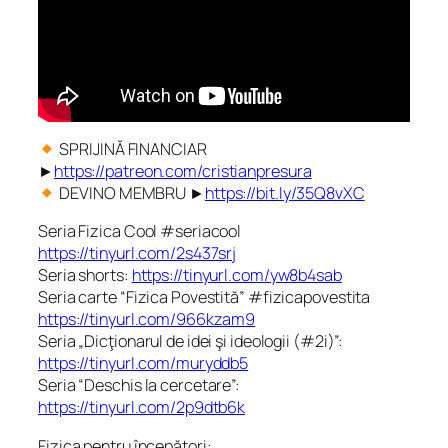
SPRIJINĂ FINANCIAR
►
https://patreon.com/cristianpresura
DEVINO MEMBRU ►
https://bit.ly/35Q8vXC
Seria Fizica Cool #seriacool
https://tinyurl.com/2s437srj
Seria shorts:
https://tinyurl.com/yw8b4sab
Seria carte “Fizica Povestită” #fizicapovestita
https://tinyurl.com/966kzam9
Seria „Dicţionarul de idei şi ideologii (#2i)”:
https://tinyurl.com/muryddb5
Seria “Deschis la cercetare”:
https://tinyurl.com/2p9dtb6k
Fizica pentru începători: