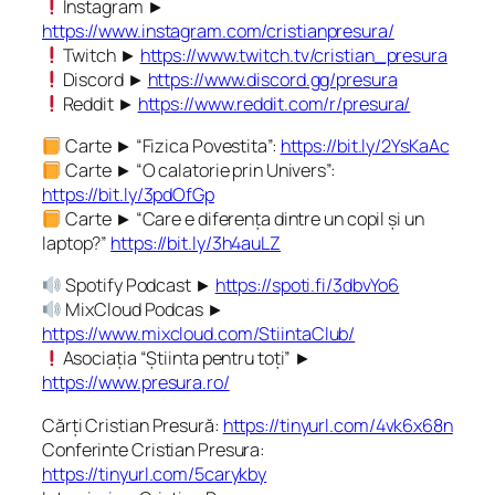
Instagram ►
https://www.instagram.com/cristianpresura/
Twitch ►
https://www.twitch.tv/cristian_presura
Discord ►
https://www.discord.gg/presura
Reddit ►
https://www.reddit.com/r/presura/
Carte ► “Fizica Povestita”:
https://bit.ly/2YsKaAc
Carte ► “O calatorie prin Univers”:
https://bit.ly/3pdOfGp
Carte ► “Care e diferența dintre un copil și un
laptop?”
https://bit.ly/3h4auLZ
Spotify Podcast ►
https://spoti.fi/3dbvYo6
MixCloud Podcas ►
https://www.mixcloud.com/StiintaClub/
Asociația “Știinta pentru toți” ►
https://www.presura.ro/
Cărți Cristian Presură:
https://tinyurl.com/4vk6x68n
Conferinte Cristian Presura:
https://tinyurl.com/5carykby