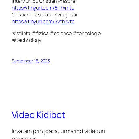
Interviuri cu Cristian Presura:
https://tinyurl.com/5n7xrntu
Cristian Presura si invitații săi:
https://tinyurl.com/3vfh3vtc
#stiinta #fizica #science #tehnologie
#technology
September 18, 2023
Video Kidibot
Invatam prin joaca, urmarind videouri
educative