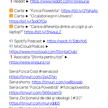
Reddit ►
https://www.reddit.com/r/presura/
Carte ► “Fizica Povestita”:
https://bit.ly/2YsKaAc
Carte ► “O calatorie prin Univers”:
https://bit.ly/3pdOfGp
Carte ► “Care e diferența dintre un copil și un
laptop?”
https://bit.ly/3h4auLZ
Spotify Podcast ►
https://spoti.fi/3dbvYo6
MixCloud Podcas ►
https://www.mixcloud.com/StiintaClub/
Asociația “Știinta pentru toți” ►
https://www.presura.ro/
Seria Fizica Cool #seriacool
https://tinyurl.com/2s437srj
Seria shorts:
https://tinyurl.com/yw8b4sab
Seria carte “Fizica Povestită” #fizicapovestita
https://tinyurl.com/966kzam9
Seria „Dicţionarul de idei şi ideologii (#2i)”:
https://tinyurl.com/muryddb5