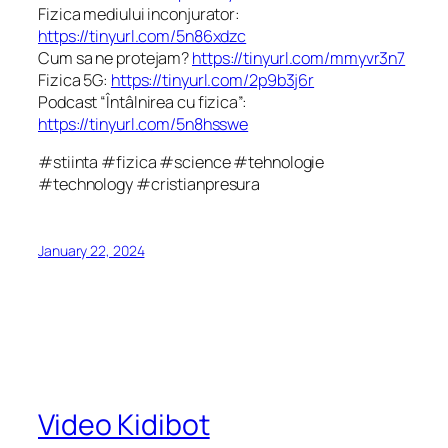
Fizica mediului inconjurator:
https://tinyurl.com/5n86xdzc
Cum sa ne protejam?
https://tinyurl.com/mmyvr3n7
Fizica 5G:
https://tinyurl.com/2p9b3j6r
Podcast “Întâlnirea cu fizica”:
https://tinyurl.com/5n8hsswe
#stiinta #fizica #science #tehnologie
#technology #cristianpresura
January 22, 2024
Video Kidibot