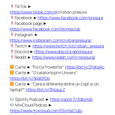
TikTok ►
https://www.tiktok.com/@
cristian.presura
Facebook ►
https://www.facebook.com/presura
Facebook page ►
https://www.facebook.com/stiintaclub
Instagram ►
https://www.instagram.com/cristianpresura/
Twitch ►
https://www.twitch.tv/cristian_presura
Discord ►
https://www.discord.gg/presura
Reddit ►
https://www.reddit.com/r/presura/
Carte ► “Fizica Povestita”:
https://bit.ly/2YsKaAc
Carte ► “O calatorie prin Univers”:
https://bit.ly/3pdOfGp
Carte ► “Care e diferența dintre un copil și un
laptop?”
https://bit.ly/3h4auLZ
Spotify Podcast ►
https://spoti.fi/3dbvYo6
MixCloud Podcas ►
https://www.mixcloud.com/StiintaClub/