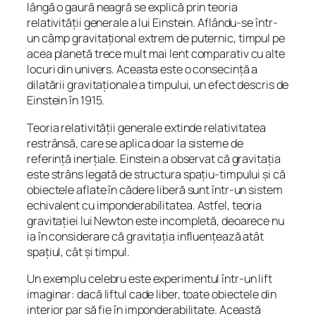
lângă o gaură neagră se explică prin teoria
relativității generale a lui Einstein. Aflându-se într-
un câmp gravitațional extrem de puternic, timpul pe
acea planetă trece mult mai lent comparativ cu alte
locuri din univers. Aceasta este o consecință a
dilatării gravitaționale a timpului, un efect descris de
Einstein în 1915.
Teoria relativității generale extinde relativitatea
restrânsă, care se aplica doar la sisteme de
referință inerțiale. Einstein a observat că gravitația
este strâns legată de structura spațiu-timpului și că
obiectele aflate în cădere liberă sunt într-un sistem
echivalent cu imponderabilitatea. Astfel, teoria
gravitației lui Newton este incompletă, deoarece nu
ia în considerare că gravitația influențează atât
spațiul, cât și timpul.
Un exemplu celebru este experimentul într-un lift
imaginar: dacă liftul cade liber, toate obiectele din
interior par să fie în imponderabilitate. Această