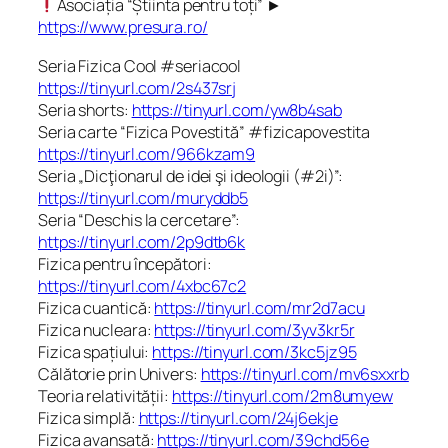
Asociația “Știinta pentru toți” ►
https://www.presura.ro/
Seria Fizica Cool #seriacool
https://tinyurl.com/2s437srj
Seria shorts:
https://tinyurl.com/yw8b4sab
Seria carte “Fizica Povestită” #fizicapovestita
https://tinyurl.com/966kzam9
Seria „Dicţionarul de idei şi ideologii (#2i)”:
https://tinyurl.com/muryddb5
Seria “Deschis la cercetare”:
https://tinyurl.com/2p9dtb6k
Fizica pentru începători:
https://tinyurl.com/4xbc67c2
Fizica cuantică:
https://tinyurl.com/mr2d7acu
Fizica nucleara:
https://tinyurl.com/3yv3kr5r
Fizica spațiului:
https://tinyurl.com/3kc5jz95
Călătorie prin Univers:
https://tinyurl.com/mv6sxxrb
Teoria relativității:
https://tinyurl.com/2m8umyew
Fizica simplă:
https://tinyurl.com/24j6ekje
Fizica avansată:
https://tinyurl.com/39chd56e