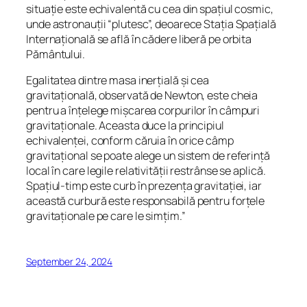
situație este echivalentă cu cea din spațiul cosmic,
unde astronauții “plutesc”, deoarece Stația Spațială
Internațională se află în cădere liberă pe orbita
Pământului.
Egalitatea dintre masa inerțială și cea
gravitațională, observată de Newton, este cheia
pentru a înțelege mișcarea corpurilor în câmpuri
gravitaționale. Aceasta duce la principiul
echivalenței, conform căruia în orice câmp
gravitațional se poate alege un sistem de referință
local în care legile relativității restrânse se aplică.
Spațiul-timp este curb în prezența gravitației, iar
această curbură este responsabilă pentru forțele
gravitaționale pe care le simțim.”
September 24, 2024