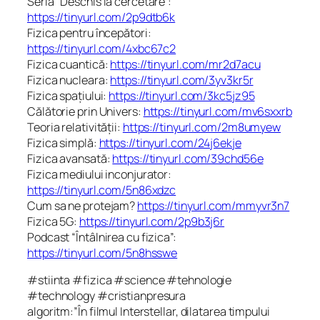
Seria “Deschis la cercetare”:
https://tinyurl.com/2p9dtb6k
Fizica pentru începători:
https://tinyurl.com/4xbc67c2
Fizica cuantică:
https://tinyurl.com/mr2d7acu
Fizica nucleara:
https://tinyurl.com/3yv3kr5r
Fizica spațiului:
https://tinyurl.com/3kc5jz95
Călătorie prin Univers:
https://tinyurl.com/mv6sxxrb
Teoria relativității:
https://tinyurl.com/2m8umyew
Fizica simplă:
https://tinyurl.com/24j6ekje
Fizica avansată:
https://tinyurl.com/39chd56e
Fizica mediului inconjurator:
https://tinyurl.com/5n86xdzc
Cum sa ne protejam?
https://tinyurl.com/mmyvr3n7
Fizica 5G:
https://tinyurl.com/2p9b3j6r
Podcast “Întâlnirea cu fizica”:
https://tinyurl.com/5n8hsswe
#stiinta #fizica #science #tehnologie
#technology #cristianpresura
algoritm:”În filmul Interstellar, dilatarea timpului