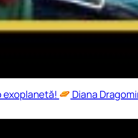
o exoplanetă!
Diana Dragomir