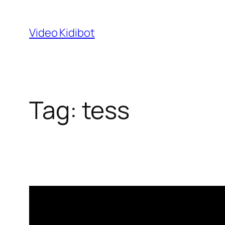
Skip
to
Video Kidibot
content
Tag:
tess