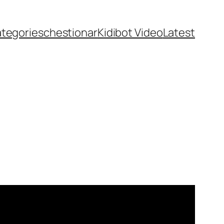
ategories
chestionar
Kidibot Video
Latest