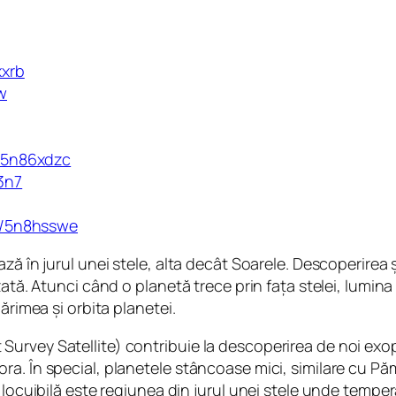
xxrb
w
m/5n86xdzc
3n7
om/5n8hsswe
ză în jurul unei stele, alta decât Soarele. Descoperirea 
zată. Atunci când o planetă trece prin fața stelei, lumina
ărimea și orbita planetei.
Survey Satellite) contribuie la descoperirea de noi ex
a. În special, planetele stâncoase mici, similare cu Păm
 locuibilă este regiunea din jurul unei stele unde temper