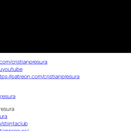
l.com/cristianpresura
ruyoutube
tps://patreon.com/cristianpresura
presura
presura
ura
stiintaclub
tianpresura/