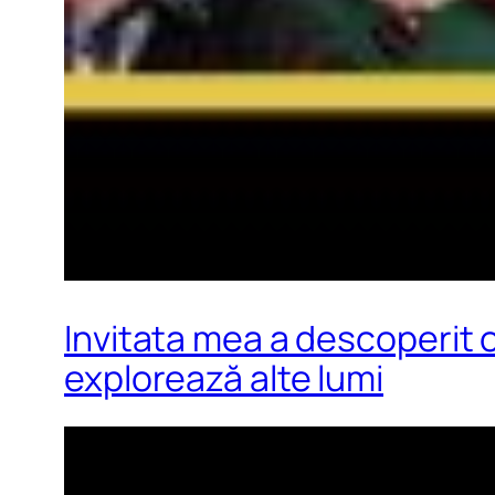
Invitata mea a descoperit 
explorează alte lumi