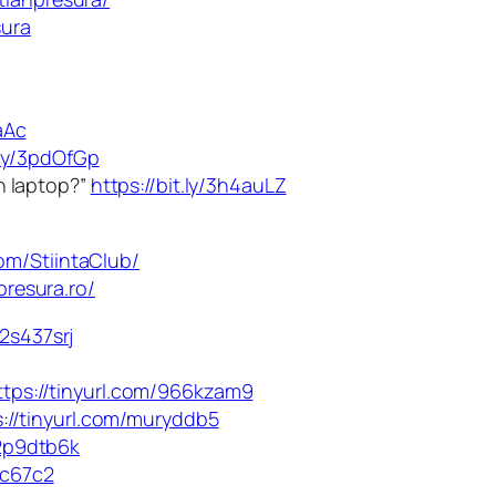
sura
aAc
t.ly/3pdOfGp
un laptop?”
https://bit.ly/3h4auLZ
om/StiintaClub/
presura.ro/
/2s437srj
ttps://tinyurl.com/966kzam9
s://tinyurl.com/muryddb5
/2p9dtb6k
bc67c2