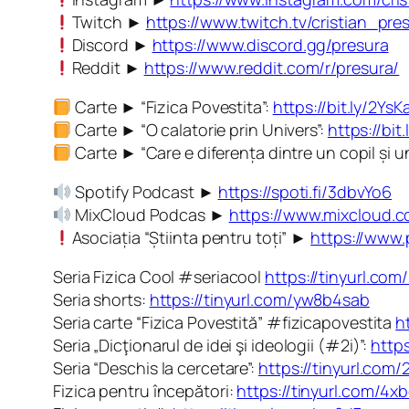
Twitch ►
https://www.twitch.tv/cristian_pre
Discord ►
https://www.discord.gg/presura
Reddit ►
https://www.reddit.com/r/presura/
Carte ► “Fizica Povestita”:
https://bit.ly/2YsK
Carte ► “O calatorie prin Univers”:
https://bi
Carte ► “Care e diferența dintre un copil și 
Spotify Podcast ►
https://spoti.fi/3dbvYo6
MixCloud Podcas ►
https://www.mixcloud.c
Asociația “Știinta pentru toți” ►
https://www.
Seria Fizica Cool #seriacool
https://tinyurl.com
Seria shorts:
https://tinyurl.com/yw8b4sab
Seria carte “Fizica Povestită” #fizicapovestita
h
Seria „Dicţionarul de idei şi ideologii (#2i)”:
http
Seria “Deschis la cercetare”:
https://tinyurl.com
Fizica pentru începători:
https://tinyurl.com/4x