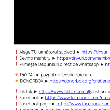
Alege TU următorul subiect! ►
https://tinyur
Devino membru ►
https://tinyurl.com/memb
Primește răspunsuri direct pe whatsapp ►
ht
PAYPAL ► paypal.me/cristianpresura
DONORBOX ►
https://donorbox.org/cristian
TikTok ►
https://www.tiktok.com/@
cristian.
Facebook ►
https://www.facebook.com/pres
Facebook page ►
https://www.facebook.com/
Instagram ►
https://www.instagram.com/cris