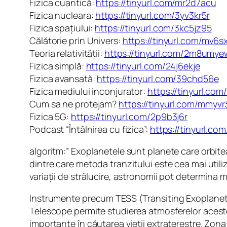
Fizica cuantică:
https://tinyurl.com/mr2d7acu
Fizica nucleara:
https://tinyurl.com/3yv3kr5r
Fizica spațiului:
https://tinyurl.com/3kc5jz95
Călătorie prin Univers:
https://tinyurl.com/mv6s
Teoria relativității:
https://tinyurl.com/2m8umye
Fizica simplă:
https://tinyurl.com/24j6ekje
Fizica avansată:
https://tinyurl.com/39chd56e
Fizica mediului inconjurator:
https://tinyurl.co
Cum sa ne protejam?
https://tinyurl.com/mmyvr
Fizica 5G:
https://tinyurl.com/2p9b3j6r
Podcast “Întâlnirea cu fizica”:
https://tinyurl.c
algoritm:” Exoplanetele sunt planete care orbitea
dintre care metoda tranzitului este cea mai utili
variații de strălucire, astronomii pot determina m
Instrumente precum TESS (Transiting Exoplanet 
Telescope permite studierea atmosferelor acestor
importante în căutarea vieții extraterestre. Zona