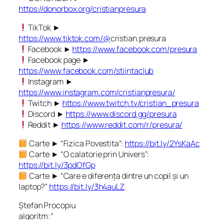
https://donorbox.org/cristianpresura
TikTok ►
https://www.tiktok.com/@
cristian.presura
Facebook ►
https://www.facebook.com/presura
Facebook page ►
https://www.facebook.com/stiintaclub
Instagram ►
https://www.instagram.com/cristianpresura/
Twitch ►
https://www.twitch.tv/cristian_presura
Discord ►
https://www.discord.gg/presura
Reddit ►
https://www.reddit.com/r/presura/
Carte ► “Fizica Povestita”:
https://bit.ly/2YsKaAc
Carte ► “O calatorie prin Univers”:
https://bit.ly/3pdOfGp
Carte ► “Care e diferența dintre un copil și un
laptop?”
https://bit.ly/3h4auLZ
Ștefan Procopiu
algoritm:”