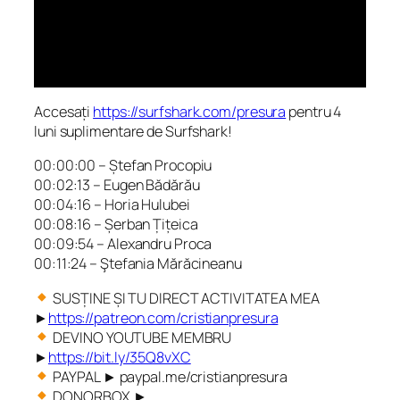
Accesați
https://surfshark.com/presura
pentru 4
luni suplimentare de Surfshark!
00:00:00 – Ștefan Procopiu
00:02:13 – Eugen Bădărău
00:04:16 – Horia Hulubei
00:08:16 – Șerban Țițeica
00:09:54 – Alexandru Proca
00:11:24 – Ştefania Mărăcineanu
SUSȚINE ȘI TU DIRECT ACTIVITATEA MEA
►
https://patreon.com/cristianpresura
DEVINO YOUTUBE MEMBRU
►
https://bit.ly/35Q8vXC
PAYPAL ► paypal.me/cristianpresura
DONORBOX ►