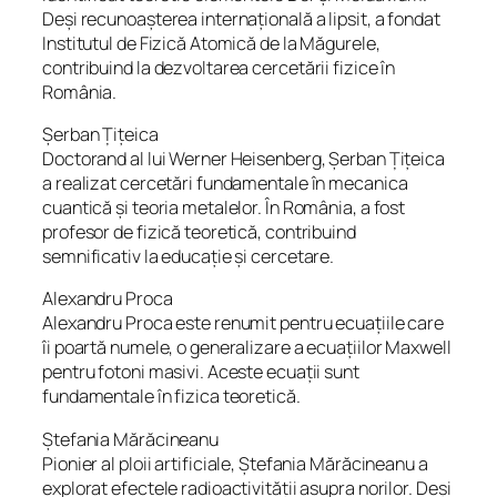
Deși recunoașterea internațională a lipsit, a fondat
Institutul de Fizică Atomică de la Măgurele,
contribuind la dezvoltarea cercetării fizice în
România.
Șerban Țițeica
Doctorand al lui Werner Heisenberg, Șerban Țițeica
a realizat cercetări fundamentale în mecanica
cuantică și teoria metalelor. În România, a fost
profesor de fizică teoretică, contribuind
semnificativ la educație și cercetare.
Alexandru Proca
Alexandru Proca este renumit pentru ecuațiile care
îi poartă numele, o generalizare a ecuațiilor Maxwell
pentru fotoni masivi. Aceste ecuații sunt
fundamentale în fizica teoretică.
Ștefania Mărăcineanu
Pionier al ploii artificiale, Ștefania Mărăcineanu a
explorat efectele radioactivității asupra norilor. Deși