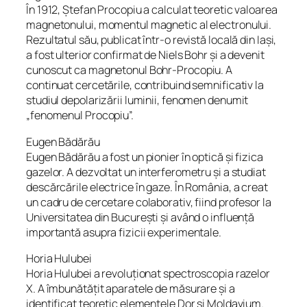
În 1912, Ștefan Procopiu a calculat teoretic valoarea
magnetonului, momentul magnetic al electronului.
Rezultatul său, publicat într-o revistă locală din Iași,
a fost ulterior confirmat de Niels Bohr și a devenit
cunoscut ca magnetonul Bohr-Procopiu. A
continuat cercetările, contribuind semnificativ la
studiul depolarizării luminii, fenomen denumit
„fenomenul Procopiu”.
Eugen Bădărău
Eugen Bădărău a fost un pionier în optică și fizica
gazelor. A dezvoltat un interferometru și a studiat
descărcările electrice în gaze. În România, a creat
un cadru de cercetare colaborativ, fiind profesor la
Universitatea din București și având o influență
importantă asupra fizicii experimentale.
Horia Hulubei
Horia Hulubei a revoluționat spectroscopia razelor
X. A îmbunătățit aparatele de măsurare și a
identificat teoretic elementele Dor și Moldavium.