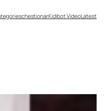
ategories
chestionar
Kidibot Video
Latest