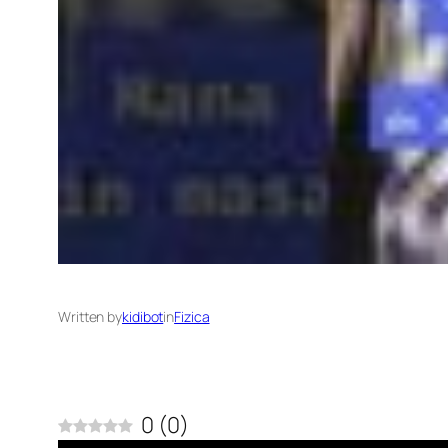
Written by
kidibot
in
Fizica
0
(
0
)