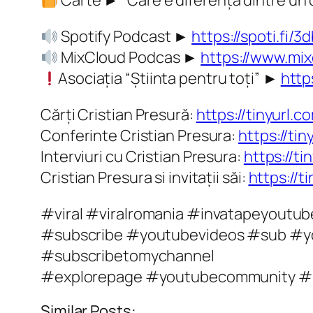
Carte ► “Care e diferența dintre un c
Spotify Podcast ►
https://spoti.fi/3
MixCloud Podcas ►
https://www.mix
Asociația “Știinta pentru toți” ►
http
Cărți Cristian Presură:
https://tinyurl.
Conferinte Cristian Presura:
https://ti
Interviuri cu Cristian Presura:
https://t
Cristian Presura si invitații săi:
https://t
#viral #viralromania #invatapeyout
#subscribe #youtubevideos #sub #yo
#subscribetomychannel
#explorepage #youtubecommunity #li
Similar Posts: