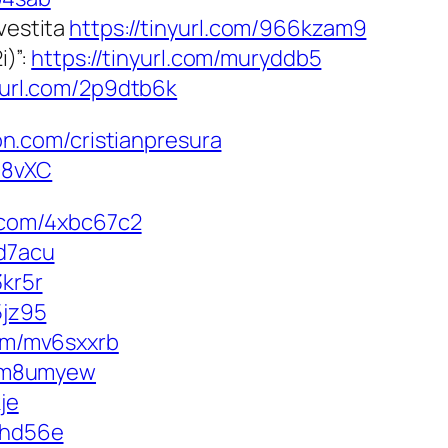
ovestita
https://tinyurl.com/966kzam9
i)”:
https://tinyurl.com/muryddb5
nyurl.com/2p9dtb6k
on.com/cristianpresura
5Q8vXC
l.com/4xbc67c2
2d7acu
3kr5r
5jz95
com/mv6sxxrb
/2m8umyew
je
9chd56e