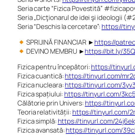
Seria carte “Fizica Povestită” #fizicap
Seria „Dicţionarul de idei şi ideologii (#2
Seria “Deschis la cercetare”:
https://ti
SPRIJINĂ FINANCIAR ►
https://patre
DEVINO MEMBRU ►
https://bit.ly/3
Fizica pentru începători:
https://tinyur
Fizica cuantică:
https://tinyurl.com/mr
Fizica nucleara:
https://tinyurl.com/3yv
Fizica spațiului:
https://tinyurl.com/3kc
Călătorie prin Univers:
https://tinyurl.
Teoria relativității:
https://tinyurl.com
Fizica simplă:
https://tinyurl.com/24j6ek
Fizica avansată:
https://tinyurl.com/3