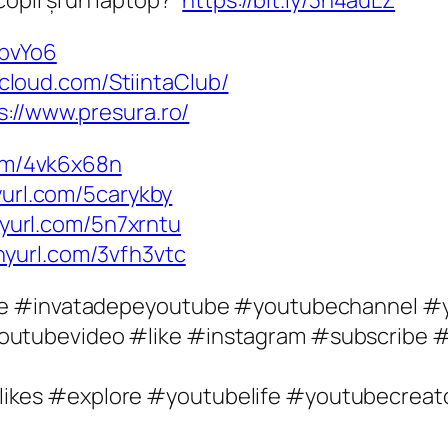
opil și un laptop?”
https://bit.ly/3h4auLZ
dbvYo6
cloud.com/StiintaClub/
s://www.presura.ro/
com/4vk6x68n
nyurl.com/5carykby
inyurl.com/5n7xrntu
inyurl.com/3vfh3vtc
ube #invatadepeyoutube #youtubechannel 
utubevideo #like #instagram #subscribe #
kes #explore #youtubelife #youtubecreat