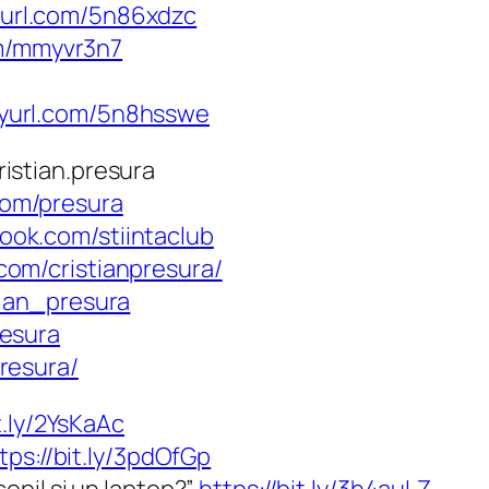
nyurl.com/5n86xdzc
om/mmyvr3n7
inyurl.com/5n8hsswe
ristian.presura
com/presura
ook.com/stiintaclub
com/cristianpresura/
tian_presura
resura
resura/
t.ly/2YsKaAc
tps://bit.ly/3pdOfGp