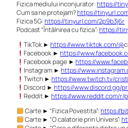
Fizica mediului inconjurator:
https://ti
Cum sa ne protejam?
https://tinyurl.c
Fizica 5G:
https://tinyurl.com/2p9b3j6r
Podcast “Întâlnirea cu fizica”:
https://t
TikTok ►
https://www.tiktok.com/@
c
Facebook ►
https://www.facebook.
Facebook page ►
https://www.faceb
Instagram ►
https://www.instagram.
Twitch ►
https://www.twitch.tv/cris
Discord ►
https://www.discord.gg/p
Reddit ►
https://www.reddit.com/r/p
Carte ► “Fizica Povestita”:
https://bi
Carte ► “O calatorie prin Univers”:
ht