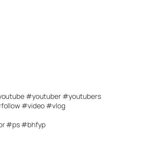
#youtube #youtuber #youtubers
follow #video #vlog
or #ps #bhfyp