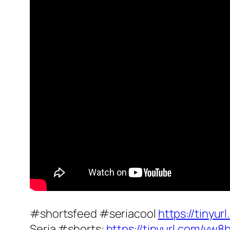
#shortsfeed #seriacool
https://tinyur
Seria #shorts:
https://tinyurl.com/yw8