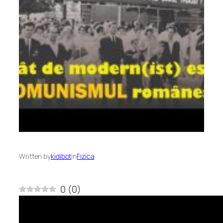
Written by
kidibot
in
Fizica
0
(
0
)