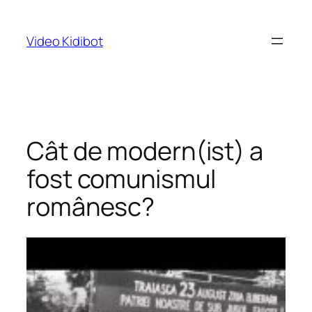
Skip
to
Video Kidibot
content
Cât de modern(ist) a
fost comunismul
românesc?