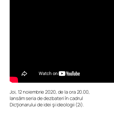
Joi, 12 noiembrie 2020, de la ora 20.00,
lansăm seria de dezbateri în cadrul
Dicţionarului de idei şi ideologii (2i).