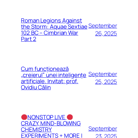
Roman Legions Against
September
the Storm: Aquae Sextiae
102 BC – Cimbrian War
26, 2025
Part 2
Cum funcționează
September
„creierul” unei inteligențe
artificiale. Invitat: prof.
25, 2025
Ovidiu Călin
NONSTOP LIVE
CRAZY, MIND-BLOWING
September
CHEMISTRY
EXPERIMENTS + MORE |
23, 2025