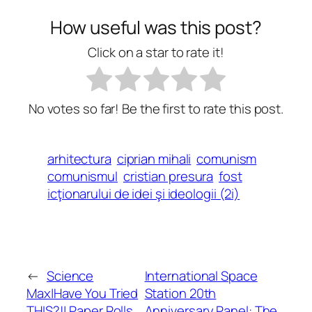
How useful was this post?
Click on a star to rate it!
No votes so far! Be the first to rate this post.
arhitectura
ciprian mihali
comunism
comunismul
cristian presura
fost
icţionarului de idei şi ideologii (2i)
←
Science
International Space
Max|Have You Tried
Station 20th
THIS?!| Paper Rolls
Anniversary Panel: The