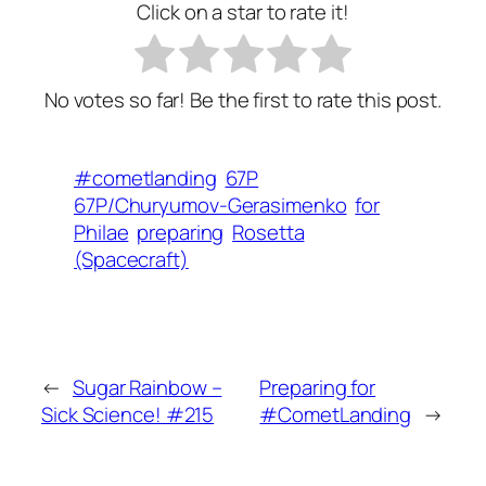
Click on a star to rate it!
No votes so far! Be the first to rate this post.
#cometlanding
67P
67P/Churyumov-Gerasimenko
for
Philae
preparing
Rosetta
(Spacecraft)
←
Sugar Rainbow –
Preparing for
Sick Science! #215
#CometLanding
→