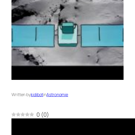
Written by
kidibot
in
Astronomie
0
(
0
)