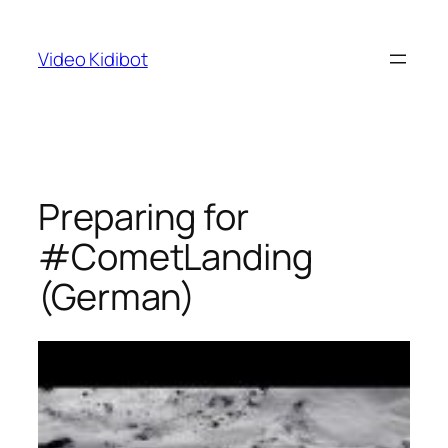
Skip
to
Video Kidibot
content
Preparing for
#CometLanding
(German)