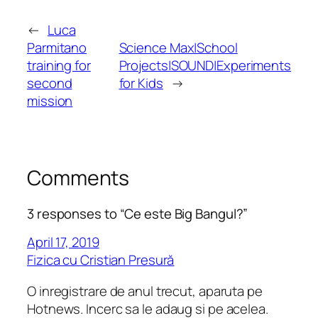
←
Luca
Parmitano
Science Max|School
training for
Projects|SOUND|Experiments
second
for Kids
→
mission
Comments
3 responses to “Ce este Big Bangul?”
April 17, 2019
Fizica cu Cristian Presură
O inregistrare de anul trecut, aparuta pe
Hotnews. Incerc sa le adaug si pe acelea.