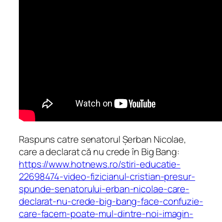
Raspuns catre senatorul Șerban Nicolae,
care a declarat că nu crede în Big Bang:
https://www.hotnews.ro/stiri-educatie-
22698474-video-fizicianul-cristian-presur-
spunde-senatorului-erban-nicolae-care-
declarat-nu-crede-big-bang-face-confuzie-
care-facem-poate-mul-dintre-noi-imagin-