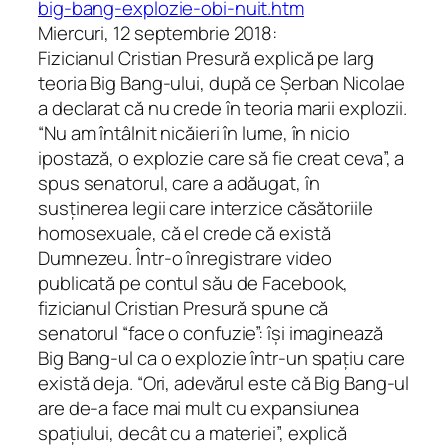
big-bang-explozie-obi-nuit.htm
Miercuri, 12 septembrie 2018:
Fizicianul Cristian Presură explică pe larg
teoria Big Bang-ului, după ce Șerban Nicolae
a declarat că nu crede în teoria marii explozii.
“Nu am întâlnit nicăieri în lume, în nicio
ipostază, o explozie care să fie creat ceva”, a
spus senatorul, care a adăugat, în
susținerea legii care interzice căsătoriile
homosexuale, că el crede că există
Dumnezeu. Într-o înregistrare video
publicată pe contul său de Facebook,
fizicianul Cristian Presură spune că
senatorul “face o confuzie”: își imaginează
Big Bang-ul ca o explozie într-un spațiu care
există deja. “Ori, adevărul este că Big Bang-ul
are de-a face mai mult cu expansiunea
spațiului, decât cu a materiei”, explică