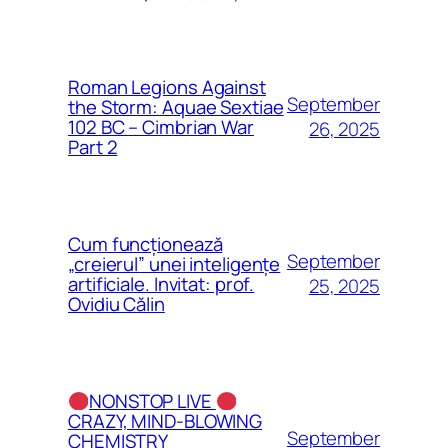
Roman Legions Against
September
the Storm: Aquae Sextiae
102 BC – Cimbrian War
26, 2025
Part 2
Cum funcționează
September
„creierul” unei inteligențe
artificiale. Invitat: prof.
25, 2025
Ovidiu Călin
NONSTOP LIVE
CRAZY, MIND-BLOWING
September
CHEMISTRY