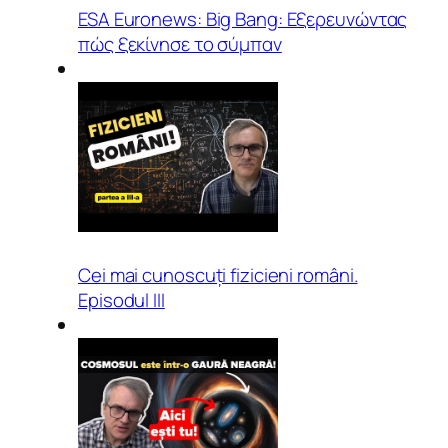
ESA Euronews: Big Bang: Εξερευνώντας
πώς ξεκίνησε το σύμπαν
Cei mai cunoscuți fizicieni români.
Episodul III