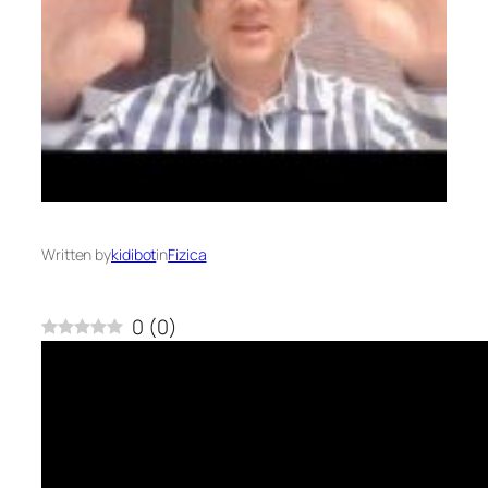
Written by
kidibot
in
Fizica
0
(
0
)