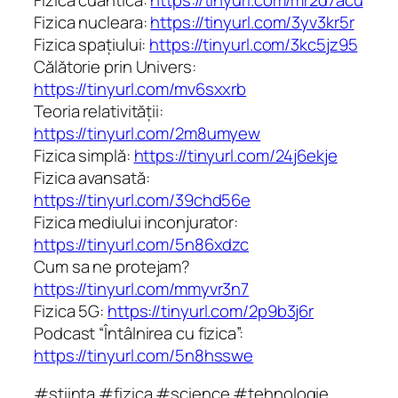
Fizica nucleara:
https://tinyurl.com/3yv3kr5r
Fizica spațiului:
https://tinyurl.com/3kc5jz95
Călătorie prin Univers:
https://tinyurl.com/mv6sxxrb
Teoria relativității:
https://tinyurl.com/2m8umyew
Fizica simplă:
https://tinyurl.com/24j6ekje
Fizica avansată:
https://tinyurl.com/39chd56e
Fizica mediului inconjurator:
https://tinyurl.com/5n86xdzc
Cum sa ne protejam?
https://tinyurl.com/mmyvr3n7
Fizica 5G:
https://tinyurl.com/2p9b3j6r
Podcast “Întâlnirea cu fizica”:
https://tinyurl.com/5n8hsswe
#stiinta #fizica #science #tehnologie