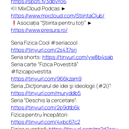
https://spoti.fi/3dbvYo6
MixCloud Podcas ►
https://www.mixcloud.com/StiintaClub/
Asociația “Știinta pentru toți” ►
https://www.presura.ro/
Seria Fizica Cool #seriacool
https://tinyurl.com/2s437srj
Seria shorts:
https://tinyurl.com/yw8b4sab
Seria carte “Fizica Povestită”
#fizicapovestita
https://tinyurl.com/966kzam9
Seria „Dicţionarul de idei şi ideologii (#2i)”:
https://tinyurl.com/muryddb5
Seria “Deschis la cercetare”:
https://tinyurl.com/2p9dtb6k
Fizica pentru începători:
https://tinyurl.com/4xbc67c2
Fizica cuantică:
https://tinyurl.com/mr2d7acu