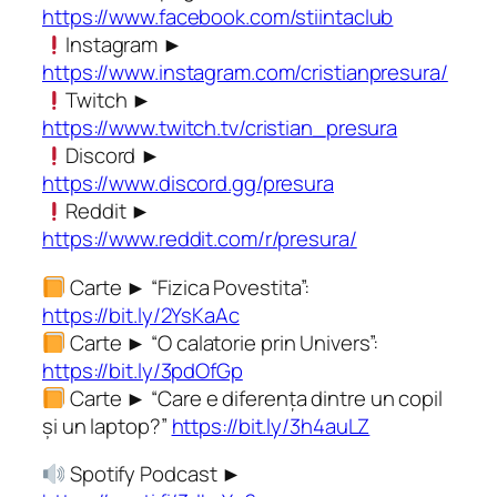
https://www.facebook.com/stiintaclub
Instagram ►
https://www.instagram.com/cristianpresura/
Twitch ►
https://www.twitch.tv/cristian_presura
Discord ►
https://www.discord.gg/presura
Reddit ►
https://www.reddit.com/r/presura/
Carte ► “Fizica Povestita”:
https://bit.ly/2YsKaAc
Carte ► “O calatorie prin Univers”:
https://bit.ly/3pdOfGp
Carte ► “Care e diferența dintre un copil
și un laptop?”
https://bit.ly/3h4auLZ
Spotify Podcast ►