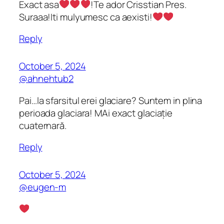
Exact asa
!Te ador Crisstian Pres.
Suraaa!Iti mulyumesc ca aexisti!
Reply
October 5, 2024
@ahnehtub2
Pai…la sfarsitul erei glaciare? Suntem in plina
perioada glaciara! MAi exact glaciație
cuaternară.
Reply
October 5, 2024
@eugen-m