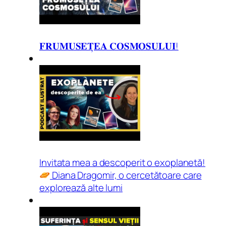
𝐅𝐑𝐔𝐌𝐔𝐒𝐄𝐓̦𝐄𝐀 𝐂𝐎𝐒𝐌𝐎𝐒𝐔𝐋𝐔𝐈!
Invitata mea a descoperit o exoplanetă!
Diana Dragomir, o cercetătoare care
explorează alte lumi