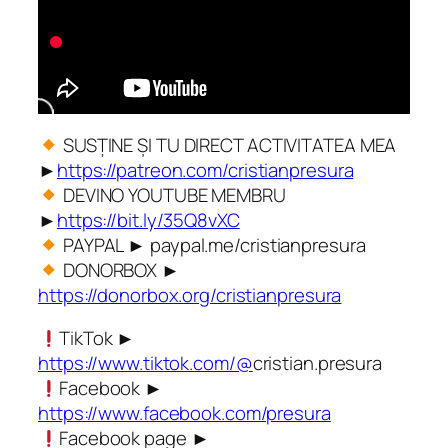
SUSȚINE ȘI TU DIRECT ACTIVITATEA MEA
►
https://patreon.com/cristianpresura
DEVINO YOUTUBE MEMBRU
►
https://bit.ly/35Q8vXC
PAYPAL ► paypal.me/cristianpresura
DONORBOX ►
https://donorbox.org/cristianpresura
TikTok ►
https://www.tiktok.com/@
cristian.presura
Facebook ►
https://www.facebook.com/presura
Facebook page ►