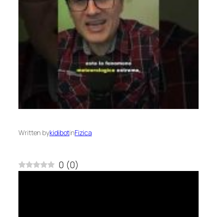
Written by
kidibot
in
Fizica
0
(
0
)